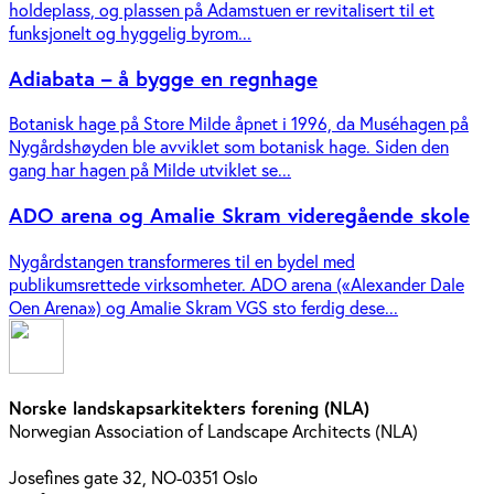
holdeplass, og plassen på Adamstuen er revitalisert til et
funksjonelt og hyggelig byrom...
Adiabata – å bygge en regnhage
Botanisk hage på Store Milde åpnet i 1996, da Muséhagen på
Nygårdshøyden ble avviklet som botanisk hage. Siden den
gang har hagen på Milde utviklet se...
ADO arena og Amalie Skram videregående skole
Nygårdstangen transformeres til en bydel med
publikumsrettede virksomheter. ADO arena («Alexander Dale
Oen Arena») og Amalie Skram VGS sto ferdig dese...
Norske landskapsarkitekters forening (NLA)
Norwegian Association of Landscape Architects (NLA)
Josefines gate 32, NO-0351 Oslo