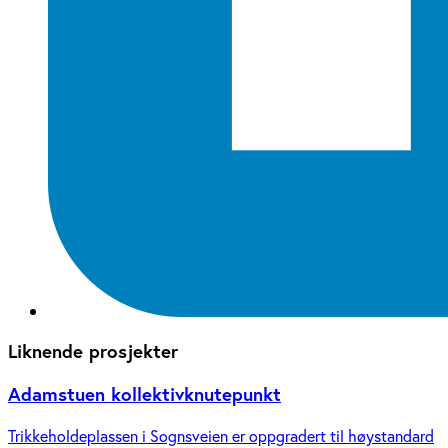
Liknende prosjekter
Adamstuen kollektivknutepunkt
Trikkeholdeplassen i Sognsveien er oppgradert til høystandard