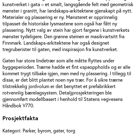
kunstverket i gata – et smalt, langsgående felt med geometrisk
mønster i granitt, har landskaps-arkitektene gjenskapt på nytt.
Materialer og plassering er ny. Mønsteret er opprinnelig
tilpasset de historiske lysmastene som også har fått ny
plassering. Nytt valg av stein har gjort fargene i kunstverkets
mønster tydeligere. Den grønne steinen er masikvartsitt fra
Finnmark. Landskaps-arkitektene har også designet
tregruberister til gaten, med inspirasjon fra kunstverket.
Gaten har store lindetrær som alle måtte flyttes under
byggeperioden. Trærne hadde et fint «spaopphold» og er alle
kommet trygt tilbake igjen, men med ny plassering. I tillegg til
disse, er det blitt plantet noen nye trær. For å sikre trærne
tilstrekkelig jordvolum er det benyttet et prefabrikkert
rotvennlig bærelagsystem. Detaljprosjekteringen ble
gjennomført modellbasert i henhold til Statens vegvesens
Håndbok V770.
Prosjektfakta
Kategori:
Parker, byrom, gater, torg