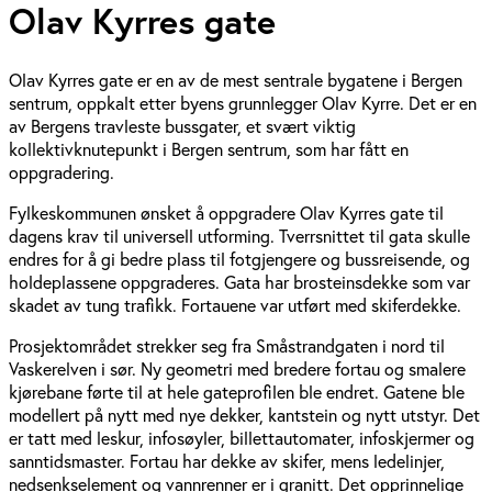
Olav Kyrres gate
Olav Kyrres gate er en av de mest sentrale bygatene i Bergen
sentrum, oppkalt etter byens grunnlegger Olav Kyrre. Det er en
av Bergens travleste bussgater, et svært viktig
kollektivknutepunkt i Bergen sentrum, som har fått en
oppgradering.
Fylkeskommunen ønsket å oppgradere Olav Kyrres gate til
dagens krav til universell utforming. Tverrsnittet til gata skulle
endres for å gi bedre plass til fotgjengere og bussreisende, og
holdeplassene oppgraderes. Gata har brosteinsdekke som var
skadet av tung trafikk. Fortauene var utført med skiferdekke.
Prosjektområdet strekker seg fra Småstrandgaten i nord til
Vaskerelven i sør. Ny geometri med bredere fortau og smalere
kjørebane førte til at hele gateprofilen ble endret. Gatene ble
modellert på nytt med nye dekker, kantstein og nytt utstyr. Det
er tatt med leskur, infosøyler, billettautomater, infoskjermer og
sanntidsmaster. Fortau har dekke av skifer, mens ledelinjer,
nedsenkselement og vannrenner er i granitt. Det opprinnelige