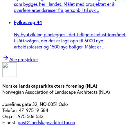
som bygges her i landet. Målet med prosjektet er å
overføre arbeidsreiser fra personbil til syk ..
Fylkesveg 44
Ny byutvikling planlegges i det tidligere industriområdet
i Jåttavågen, der det er lagt opp til 6000 nye
arbeidsplasser og 1500 nye boliger. Målet er ..
arrow_forward
Alle prosjekter
Norske landskapsarkitekters forening (NLA)
Norwegian Association of Landscape Architects (NLA)
Josefines gate 32, NO-0351 Oslo
Telefon: 47 975 19 584
Org.nr.: 975 506 533
E-post:
post@landskapsarkitektur.no