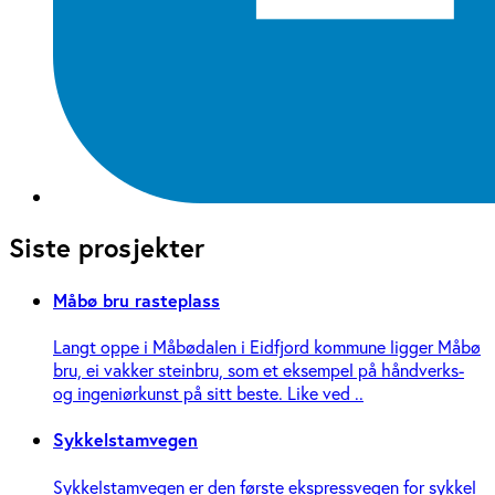
Siste prosjekter
Måbø bru rasteplass
Langt oppe i Måbødalen i Eidfjord kommune ligger Måbø
bru, ei vakker steinbru, som et eksempel på håndverks-
og ingeniør­kunst på sitt beste. Like ved ..
Sykkelstamvegen
Sykkelstamvegen er den første ekspressvegen for sykkel