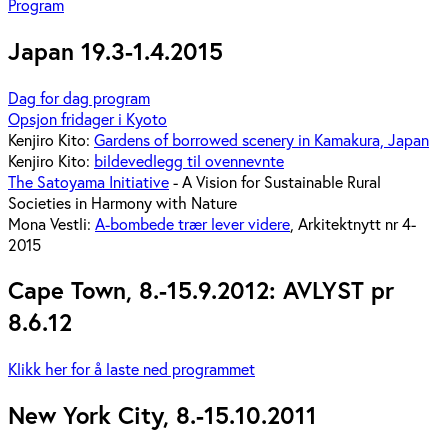
Program
Japan 19.3-1.4.2015
Dag for dag program
Opsjon fridager i Kyoto
Kenjiro Kito:
Gardens of borrowed scenery in Kamakura, Japan
Kenjiro Kito:
bildevedlegg til ovennevnte
The Satoyama Initiative
- A Vision for Sustainable Rural
Societies in Harmony with Nature
Mona Vestli:
A-bombede trær lever videre
, Arkitektnytt nr 4-
2015
Cape Town, 8.-15.9.2012: AVLYST pr
8.6.12
Klikk her for å laste ned programmet
New York City, 8.-15.10.2011