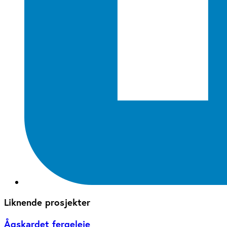
Liknende prosjekter
Ågskardet fergeleie