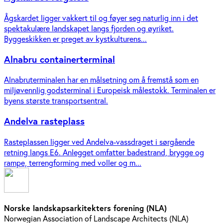
Ågskardet ligger vakkert til og føyer seg naturlig inn i det
spektakulære landskapet langs fjorden og øyriket.
Byggeskikken er preget av kystkulturens...
Alnabru containerterminal
Alnabruterminalen har en målsetning om å fremstå som en
miljøvennlig godsterminal i Europeisk målestokk. Terminalen er
byens største transportsentral.
Andelva rasteplass
Rasteplassen ligger ved Andelva-vassdraget i sørgående
retning langs E6. Anlegget omfatter badestrand, brygge og
rampe, terrengforming med voller og m...
Norske landskapsarkitekters forening (NLA)
Norwegian Association of Landscape Architects (NLA)