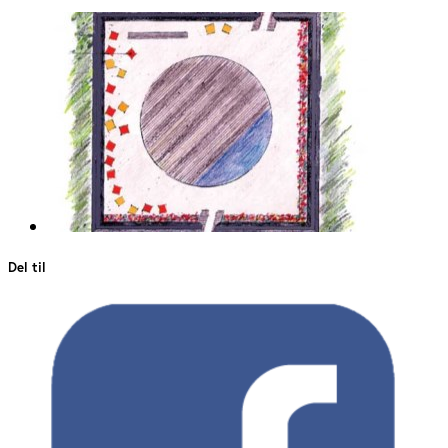
Del til