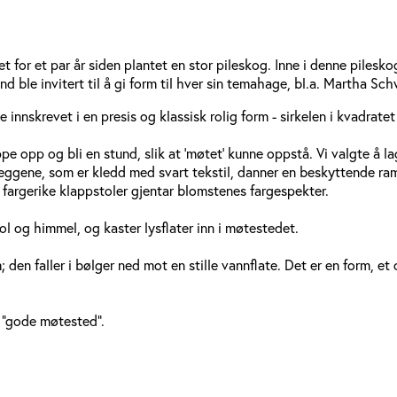
 for et par år siden plantet en stor pileskog. Inne i denne pilesko
nd ble invitert til å gi form til hver sin temahage, bl.a. Martha S
 innskrevet i en presis og klassisk rolig form - sirkelen i kvadrat
 opp og bli en stund, slik at 'møtet' kunne oppstå. Vi valgte å la
eggene, som er kledd med svart tekstil, danner en beskyttende r
fargerike klappstoler gjentar blomstenes fargespekter.
ol og himmel, og kaster lysflater inn i møtestedet.
en faller i bølger ned mot en stille vannflate. Det er en form, et o
 "gode møtested".