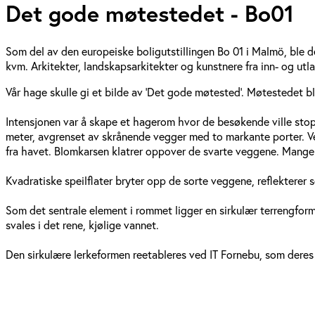
Det gode møtestedet - Bo01
Som del av den europeiske boligutstillingen Bo 01 i Malmö, ble det
kvm. Arkitekter, landskapsarkitekter og kunstnere fra inn- og utla
Vår hage skulle gi et bilde av 'Det gode møtested'. Møtestedet ble
Intensjonen var å skape et hagerom hvor de besøkende ville stoppe
meter, avgrenset av skrånende vegger med to markante porter. V
fra havet. Blomkarsen klatrer oppover de svarte veggene. Mange 
Kvadratiske speilflater bryter opp de sorte veggene, reflekterer s
Som det sentrale element i rommet ligger en sirkulær terrengform; d
svales i det rene, kjølige vannet.
Den sirkulære lerkeformen reetableres ved IT Fornebu, som deres