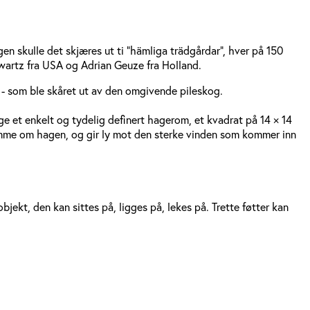
gen skulle det skjæres ut ti "hämliga trädgårdar", hver på 150
chwartz fra USA og Adrian Geuze fra Holland.
et - som ble skåret ut av den omgivende pileskog.
ge et enkelt og tydelig definert hagerom, et kvadrat på 14 × 14
amme om hagen, og gir ly mot den sterke vinden som kommer inn
bjekt, den kan sittes på, ligges på, lekes på. Trette føtter kan