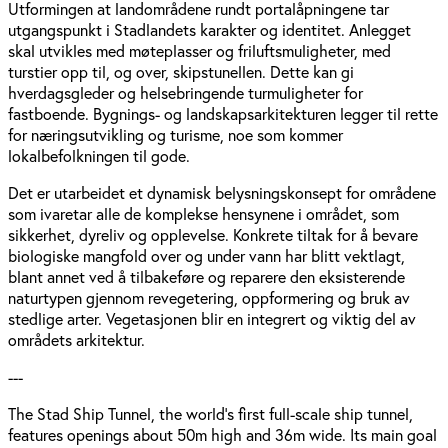
Utformingen at landområdene rundt portalåpningene tar
utgangspunkt i Stadlandets karakter og identitet. Anlegget
skal utvikles med møteplasser og friluftsmuligheter, med
turstier opp til, og over, skipstunellen. Dette kan gi
hverdagsgleder og helsebringende turmuligheter for
fastboende. Bygnings- og landskaps­arkitekturen legger til rette
for næringsutvikling og turisme, noe som kommer
lokalbefolkningen til gode.
Det er utarbeidet et dynamisk belysningskonsept for områdene
som ivaretar alle de komplekse hensynene i området, som
sikkerhet, dyreliv og opplevelse. Konkrete tiltak for å bevare
biologiske mangfold over og under vann har blitt vektlagt,
blant annet ved å tilbakeføre og reparere den eksisterende
naturtypen gjennom revegetering, oppformering og bruk av
stedlige arter. Vegetasjonen blir en integrert og viktig del av
områdets arkitektur.
---
The Stad Ship Tunnel, the world’s first full-scale ship tunnel,
features openings about 50m high and 36m wide. Its main goal