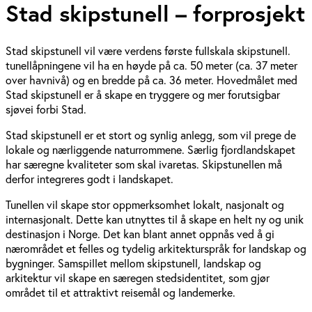
Stad skipstunell – forprosjekt
Stad skipstunell vil være verdens første fullskala skipstunell.
tunellåpningene vil ha en høyde på ca. 50 meter (ca. 37 meter
over havnivå) og en bredde på ca. 36 meter. Hovedmålet med
Stad skipstunell er å skape en tryggere og mer forutsigbar
sjøvei forbi Stad.
Stad skipstunell er et stort og synlig anlegg, som vil prege de
lokale og nærliggende naturrommene. Særlig fjordlandskapet
har særegne kvali­teter som skal ivaretas. Skipstunellen må
derfor integreres godt i landskapet.
Tunellen vil skape stor oppmerksomhet lokalt, nasjonalt og
internasjonalt. Dette kan utnyttes til å skape en helt ny og unik
destinasjon i Norge. Det kan blant annet oppnås ved å gi
nærområdet et felles og tydelig arkitekturspråk for landskap og
bygninger. Samspillet mellom skipstunell, landskap og
arkitektur vil skape en særegen stedsidentitet, som gjør
området til et attraktivt reisemål og landemerke.