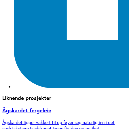
Liknende prosjekter
Ågskardet fergeleie
Ågskardet ligger vakkert til og føyer seg naturlig inn i det
spektakulære landskapet langs fjorden og øyriket.