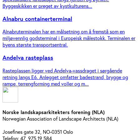
Byggeskikken er preget av kystkulturens...
Alnabru containerterminal
Alnabruterminalen har en målsetning om å fremstå som en
miljøvennlig godsterminal i Europeisk målestokk. Terminalen er
byens største transportsentral.
Andelva rasteplass
Rasteplassen ligger ved Andelva-vassdraget i sørgående
retning langs E6. Anlegget omfatter badestrand, brygge og
rampe, terrengforming med voller og m...
Norske landskapsarkitekters forening (NLA)
Norwegian Association of Landscape Architects (NLA)
Josefines gate 32, NO-0351 Oslo
Telefon: 47 975 19 584