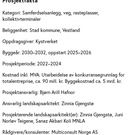
Prosjektfakta
Kategori:
Samferdselsanlegg, veg, rasteplasser,
kollektivterminaler
Beliggenhet:
Stad kommune, Vestland
Oppdragsgiver:
Kystverket
Byggeår:
2030–2032, oppstart 2025–2026
Prosjektperiode:
2022–2024
Kostnad inkl. MVA:
Utarbeidelse av konkurransegrunnlag for
totalentreprise, ca. 90 mill. kr. Byggekostnad ca. 5 mrd. kr.
Prosjektansvarlig:
Bjørn Arill Hafnor
Ansvarlig landskapsarkitekt:
Zinnia Gjengstø
Prosjekterende landskapsarkitekt(er):
Zinnia Gjengstø, Juni
Norløv Teigene, Sanaz Akbari Koli MNLA
Rådgivere/konsulenter:
Multiconsult Norge AS