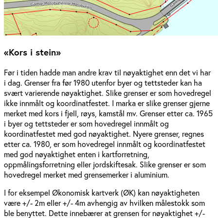
«Kors i stein»
Før i tiden hadde man andre krav til nøyaktighet enn det vi har
i dag. Grenser fra før 1980 utenfor byer og tettsteder kan ha
svært varierende nøyaktighet. Slike grenser er som hovedregel
ikke innmålt og koordinatfestet. I marka er slike grenser gjerne
merket med kors i fjell, røys, kamstål mv. Grenser etter ca. 1965
i byer og tettsteder er som hovedregel innmålt og
koordinatfestet med god nøyaktighet. Nyere grenser, regnes
etter ca. 1980, er som hovedregel innmålt og koordinatfestet
med god nøyaktighet enten i kartforretning,
oppmålingsforretning eller jordskiftesak. Slike grenser er som
hovedregel merket med grensemerker i aluminium.
I for eksempel Økonomisk kartverk (ØK) kan nøyaktigheten
være +/- 2m eller +/- 4m avhengig av hvilken målestokk som
ble benyttet. Dette innebærer at grensen for nøyaktighet +/-