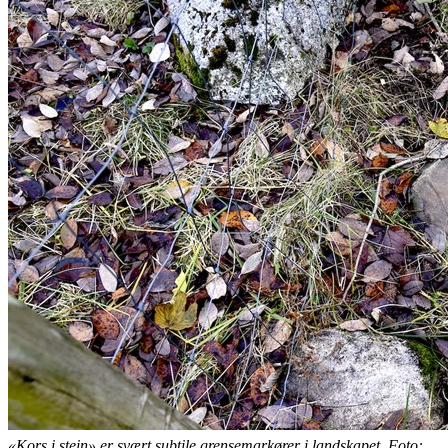
«Kors i stein» er svært subtile grensemarkører i landskapet. Foto: