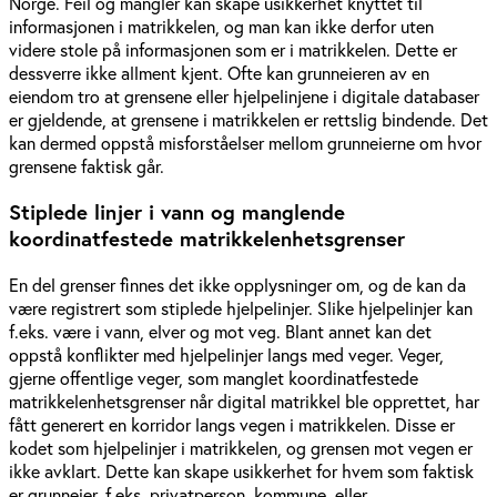
Norge. Feil og mangler kan skape usikkerhet knyttet til
informasjonen i matrikkelen, og man kan ikke derfor uten
videre stole på informasjonen som er i matrikkelen. Dette er
dessverre ikke allment kjent. Ofte kan grunneieren av en
eiendom tro at grensene eller hjelpelinjene i digitale databaser
er gjeldende, at grensene i matrikkelen er rettslig bindende. Det
kan dermed oppstå misforståelser mellom grunneierne om hvor
grensene faktisk går.
Stiplede linjer i vann og manglende
koordinatfestede matrikkelenhetsgrenser
En del grenser finnes det ikke opplysninger om, og de kan da
være registrert som stiplede hjelpelinjer. Slike hjelpelinjer kan
f.eks. være i vann, elver og mot veg. Blant annet kan det
oppstå konflikter med hjelpelinjer langs med veger. Veger,
gjerne offentlige veger, som manglet koordinatfestede
matrikkelenhetsgrenser når digital matrikkel ble opprettet, har
fått generert en korridor langs vegen i matrikkelen. Disse er
kodet som hjelpelinjer i matrikkelen, og grensen mot vegen er
ikke avklart. Dette kan skape usikkerhet for hvem som faktisk
er grunneier, f.eks. privatperson, kommune, eller