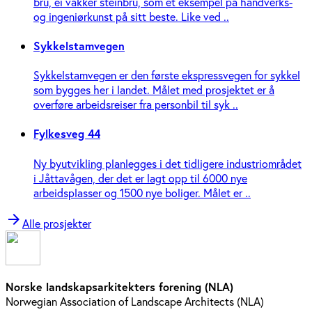
bru, ei vakker steinbru, som et eksempel på håndverks-
og ingeniør­kunst på sitt beste. Like ved ..
Sykkelstamvegen
Sykkelstamvegen er den første ekspressvegen for sykkel
som bygges her i landet. Målet med prosjektet er å
overføre arbeidsreiser fra personbil til syk ..
Fylkesveg 44
Ny byutvikling planlegges i det tidligere industriområdet
i Jåttavågen, der det er lagt opp til 6000 nye
arbeidsplasser og 1500 nye boliger. Målet er ..
arrow_forward
Alle prosjekter
Norske landskapsarkitekters forening (NLA)
Norwegian Association of Landscape Architects (NLA)