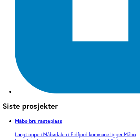
Siste prosjekter
Måbø bru rasteplass
Langt oppe i Måbødalen i Eidfjord kommune ligger Måbø