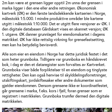
2m kan være at grensen ligger opptil 2m unna der grensen i
marka ligger i den ene eller andre retningen. Økonomisk
kartverk (ØK) er den første landsdekkende kartserien i Norge,
målestokk 1:5.000. I mindre produktive områder ble kartene
utgitt i målestokk 1:10.000. Det er utgitt flere versjoner av ØK. I
den digitale databasen Gårdskart vises en skannet versjon; ØK
1. utgave. ØK danner grunnlaget for eiendomskartet i dagens
matrikkel. ØK har ikke rettslig virkning for grensefastsetting,
men kan ha betydelig bevisverdi.
Alle som eier en eiendom i Norge har dette juridisk festet i det
som heter grunnboka. Tidligere var grunnboka en håndskrevet
bok, i dag er den et dataregister som forvaltes av Kartverket.
Grunnboka viser både forpliktelser til en eiendom og tinglyste
rettigheter. Den kan også henvise til skylddelingsforretninger,
utskiftingskart, jordskiftesaker eller andre dokumenter som
gjelder eiendommen. Dersom grensene ikke er koordinatfestet,
går grensene i marka, f.eks. kors i fjell, foran grenser som er
registrert i matrikkelen. Grunnboka trumfer dermed den digitale
matrikkelen.