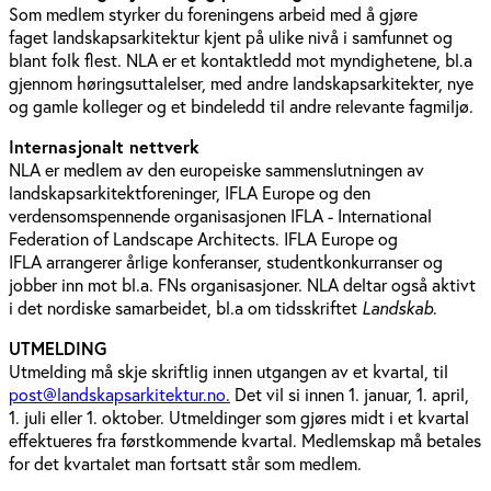
Som medlem styrker du foreningens arbeid med å gjøre
faget
landskapsarkitektur kjent på ulike nivå i samfunnet og
blant folk flest. NLA er et kontaktledd mot myndighetene, bl.a
gjennom høringsuttalelser, med andre landskapsarkitekter, nye
og gamle kolleger og et bindeledd til andre relevante fagmiljø.
Internasjonalt nettverk
NLA er medlem av den europeiske sammenslutningen av
landskapsarkitektforeninger, IFLA Europe og den
verdensomspennende organisasjonen IFLA - International
Federation of Landscape Architects. IFLA Europe og
IFLA arrangerer årlige konferanser, studentkonkurranser og
jobber inn mot bl.a. FNs organisasjoner. NLA deltar også aktivt
i det nordiske samarbeidet, bl.a om tidsskriftet
Landskab
.
UTMELDING
Utmelding må skje skriftlig innen utgangen av et kvartal, til
post@landskapsarkitektur.no.
Det vil si innen 1. januar, 1. april,
1. juli eller 1. oktober. Utmeldinger som gjøres midt i et kvartal
effektueres fra førstkommende kvartal. Medlemskap må betales
for det kvartalet man fortsatt står som medlem.