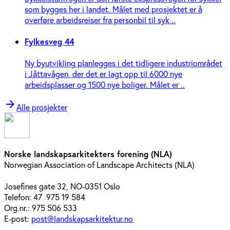
som bygges her i landet. Målet med prosjektet er å
overføre arbeidsreiser fra personbil til syk ..
Fylkesveg 44
Ny byutvikling planlegges i det tidligere industriområdet
i Jåttavågen, der det er lagt opp til 6000 nye
arbeidsplasser og 1500 nye boliger. Målet er ..
arrow_forward
Alle prosjekter
Norske landskapsarkitekters forening (NLA)
Norwegian Association of Landscape Architects (NLA)
Josefines gate 32, NO-0351 Oslo
Telefon: 47 975 19 584
Org.nr.: 975 506 533
E-post:
post@landskapsarkitektur.no