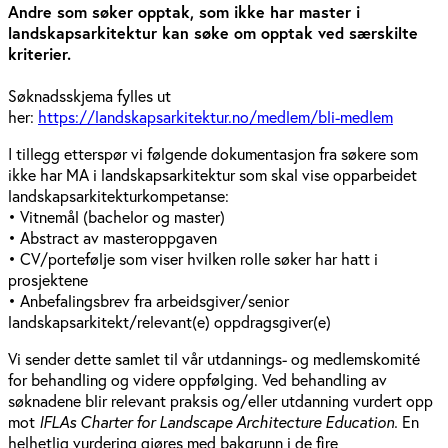
Andre som søker opptak, som ikke har master i
landskapsarkitektur kan søke om opptak ved særskilte
kriterier.
Søknadsskjema fylles ut
her:
https://landskapsarkitektur.no/medlem/bli-medlem
I tillegg etterspør vi følgende dokumentasjon fra søkere som
ikke har MA i landskapsarkitektur som skal vise opparbeidet
landskapsarkitekturkompetanse:
• Vitnemål (bachelor og master)
• Abstract av masteroppgaven
• CV/portefølje som viser hvilken rolle søker har hatt i
prosjektene
• Anbefalingsbrev fra arbeidsgiver/senior
landskapsarkitekt/relevant(e) oppdragsgiver(e)
Vi sender dette samlet til vår utdannings- og medlemskomité
for behandling og videre oppfølging. Ved behandling av
søknadene blir relevant praksis og/eller utdanning vurdert opp
mot
IFLAs Charter for Landscape Architecture Education.
En
helhetlig vurdering gjøres med bakgrunn i de fire