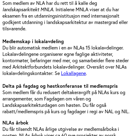
Som medlem av NLA har du rett til å kalle deg
landskapsarkitekt MNLA
. Initialene MNLA viser at du har
eksamen fra en utdanningsinistitusjon med internasjonalt
godkjent utdanning i landskapsarkitektur av mastergrad eller
tilsvarende.
Medlemskap i lokalavdeling
Du blir automatisk medlem i en av NLAs 15 lokalavdelinger.
Lokalavdelingene organiserer egne faglige aktiviteter,
kontormøter, befaringer med mer, og samarbeider flere steder
med Arkitektforbundets lokalavdelinger. Oversikt over NLAs
lokalavdelingskontakter: Se
Lokallagene
.
Delta på fagdag og høstkonferanse til medlemspris
Som medlem får du redusert deltakeravgift på NLAs kurs og
arrangementer, som Fagdagen om våren og
Landskapsarkitekturdagen om høsten. Du får også
rabatt/medlemspris på kurs og fagdager i regi av NAL og NIL.
NLAs årbok
Du får tilsendt NLAs årlige utgivelse av medlemsårboka i
posten. NLAs årbok viser ca 60 nye prosjekter av norsk