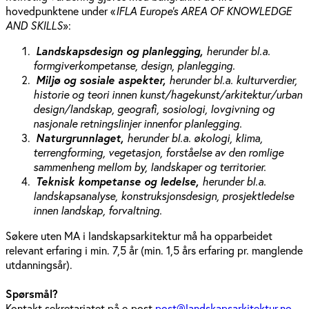
hovedpunktene under «
IFLA Europe’s AREA OF KNOWLEDGE
AND SKILLS
»:
Landskapsdesign og planlegging,
herunder bl.a.
formgiverkompetanse, design, planlegging.
Miljø og sosiale aspekter,
herunder bl.a. kulturverdier,
historie og teori innen kunst/hagekunst/arkitektur/urban
design/landskap, geografi, sosiologi, lovgivning og
nasjonale retningslinjer innenfor planlegging.
Naturgrunnlaget,
herunder bl.a. økologi, klima,
terrengforming, vegetasjon, forståelse av den romlige
sammenheng mellom by, landskaper og territorier.
Teknisk kompetanse og ledelse,
herunder bl.a.
landskapsanalyse, konstruksjonsdesign, prosjektledelse
innen landskap, forvaltning.
Søkere uten MA i landskapsarkitektur må ha opparbeidet
relevant erfaring i min. 7,5 år (min. 1,5 års erfaring pr. manglende
utdanningsår).
Spørsmål?
Kontakt sekretariatet på e-post
post@landskapsarkitektur.no