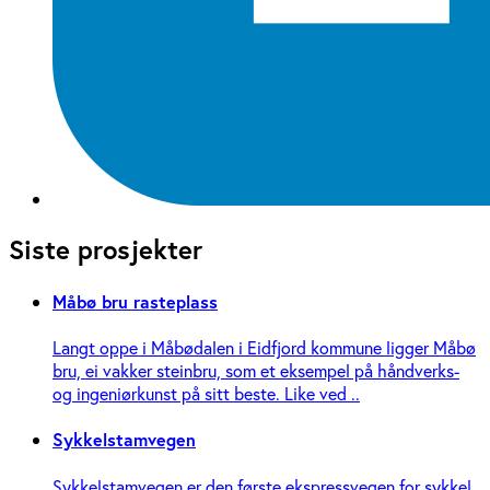
Siste prosjekter
Måbø bru rasteplass
Langt oppe i Måbødalen i Eidfjord kommune ligger Måbø
bru, ei vakker steinbru, som et eksempel på håndverks-
og ingeniør­kunst på sitt beste. Like ved ..
Sykkelstamvegen
Sykkelstamvegen er den første ekspressvegen for sykkel