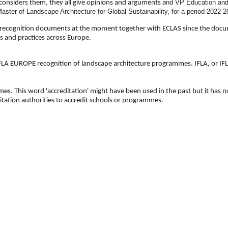
nd VP Education and 
considers them, they all give opinions and arguments a
ster of Landscape Architecture for Global Sustainability,
for a period 2022-2
the recognition documents at the moment together with ECLAS since the do
s and practices across Europe.
nly IFLA EUROPE recognition of landscape architecture programmes. IFLA, or I
s. This word 'accreditation' might have been used in the past but it has n
itation authorities to accredit schools or programmes.