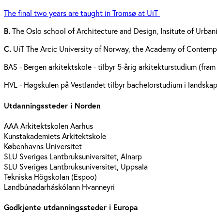
The final two years are taught in Tromsø at UiT
B.
The Oslo school of Architecture and Design, Insitute of Urba
C.
UiT The Arcic University of Norway, the Academy of Contempo
BAS - Bergen arkitektskole - tilbyr 5-årig arkitekturstudium (fra
HVL - Høgskulen på Vestlandet tilbyr bachelorstudium i landska
Utdanningssteder i Norden
AAA Arkitektskolen Aarhus
Kunstakademiets Arkitektskole
Københavns Universitet
SLU Sveriges Lantbruksuniversitet, Alnarp
SLU Sveriges Lantbruksuniversitet, Uppsala
Tekniska Högskolan (Espoo)
Landbúnadarháskólann Hvanneyri
Godkjente utdanningssteder i Europa