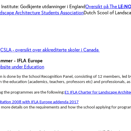
Institute: Godkjente utdanninger i England
Oversikt på The
LE:N
dscape Architecture Students Association
Dutch Scool of Landsca
A
CSLA - oversikt over akkrediterte skoler i Canada
ammer - IFLA Europe
bsite under Education
n is done by the School Recognition Panel, consisting of 12 members, led by
n the education (academics, teachers, professors etc) and professionals, 
ng the programmes are the following:
E1 IFLA Charter for Landscape Archit
ditation 2008 with IFLA Europe addenda 2017
 more details on the requirements and how the school applying for programme