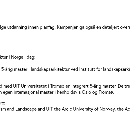
velge utdanning innen planfag. Kampanjen ga også en detaljert ove
ktur i Norge i dag:
 5-årig master i landskapsarkitektur ved Institutt for landskapsa
 med UiT Universitetet i Tromsø en integrert 5-årig master. De tr
t en egen internasjonal master i henholdsvis Oslo og Tromsø.
re:
ism and Landscape and UiT the Arcic University of Norway, the Ac