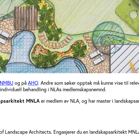
NMBU
og på
AHO
. Andre som søker opptak må kunne vise til releva
r individuell behandling i NLAs medlemskapsnemnd.
apsarkitekt MNLA
er medlem av NLA, og har master i landskapsar
on of Landscape Architects. Engasjerer du en landskapsarkitekt MNL