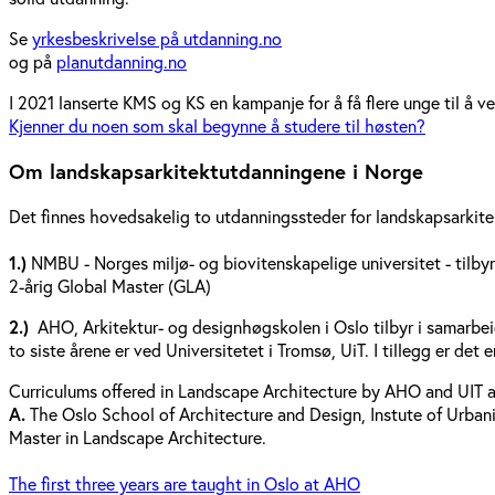
Se
yrkesbeskrivelse på utdanning.no
og på
planutdanning.no
I 2021 lanserte KMS og KS en kampanje for å få flere unge til å 
Kjenner du noen som skal begynne å studere til høsten?
Om landskapsarkitektutdanningene i Norge
Det finnes hovedsakelig to utdanningssteder for landskapsarkite
1.)
NMBU - Norges miljø- og biovitenskapelige universitet - tilbyr
2-årig Global Master (GLA)
2.)
AHO, Arkitektur- og designhøgskolen i Oslo tilbyr i samarbeid
to siste årene er ved Universitetet i Tromsø, UiT. I tillegg er de
Curriculums offered in Landscape Architecture by AHO and UIT a
A.
The Oslo School of Architecture and Design, Instute of Urban
Master in Landscape Architecture.
The first three years are taught in Oslo at AHO