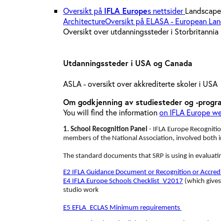
Oversikt på
IFLA Europe
s nettsider
Landscape 
Architecture
Oversikt på ELASA - European Lan
Oversikt over utdanningssteder i Storbritannia
Utdanningssteder i USA og Canada
ASLA - oversikt over akkrediterte skoler i US
Om godkjenning av studiesteder og -progr
You will find the information
on IFLA Europe we
1. School Recognition Panel
- IFLA Europe Recognitio
members of the National Association, involved both i
The standard documents that SRP is using in evaluati
E2 IFLA Guidance Document or Recognition or Accre
E4 IFLA Europe Schools Checklist_V2017
(which gives
studio work
E5 EFLA_ECLAS Minimum requirements