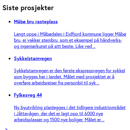
Siste prosjekter
Måbø bru rasteplass
Langt oppe i Måbødalen i Eidfjord kommune ligger Måbø
bru, ei vakker steinbru, som et eksempel på håndverks-
og ingeniør­kunst på sitt beste. Like ved ..
Sykkelstamvegen
Sykkelstamvegen er den første ekspressvegen for sykkel
som bygges her i landet. Målet med prosjektet er å
overføre arbeidsreiser fra personbil til syk ..
Fylkesveg 44
Ny byutvikling planlegges i det tidligere industriområdet
i Jåttavågen, der det er lagt opp til 6000 nye
arbeidsplasser og 1500 nye boliger. Målet er ..