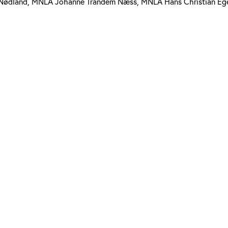
 Nødland, MNLA Johanne Trandem Næss, MNLA Hans Christian Eg