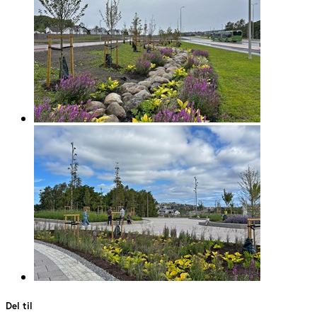
Del til