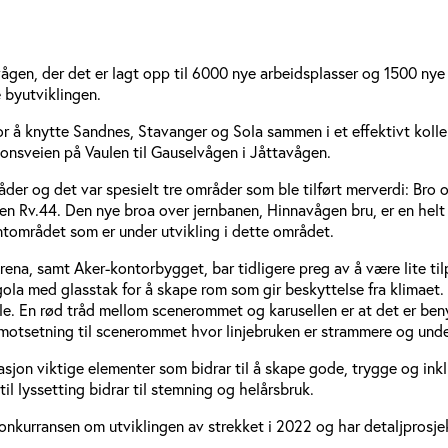
gen, der det er lagt opp til 6000 nye arbeidsplasser og 1500 nye boli
 byutviklingen.
 knytte Sandnes, Stavanger og Sola sammen i et effektivt kolle
jonsveien på Vaulen til Gauselvågen i Jåttavågen.
råder og det var spesielt tre områder som ble tilført merverdi: B
en Rv.44. Den nye broa over jernbanen, Hinnavågen bru, er en helt 
ønt­området som er under utvikling i dette området.
a, samt Aker-kontorbygget, bar tidligere preg av å være lite tilp
a med glasstak for å skape rom som gir beskyttelse fra klimaet. L
e. En rød tråd mellom scenerommet og karusellen er at det er be
 i motsetning til scenerommet hvor linjebruken er strammere og un
sjon viktige elementer som bidrar til å skape gode, trygge og inkl
til lyssetting bidrar til stemning og helårsbruk.
kurransen om utviklingen av strekket i 2022 og har detaljprosjek