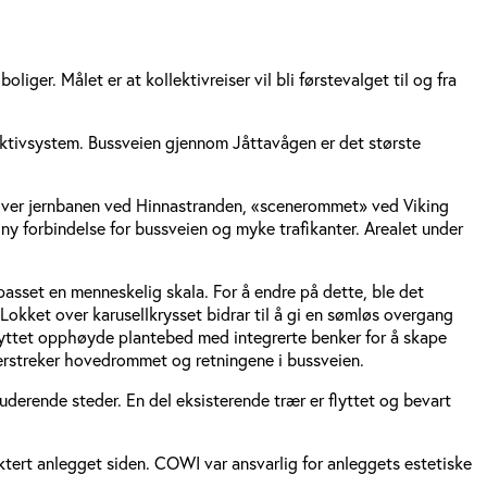
ger. Målet er at kollektiv­reiser vil bli førstevalget til og fra
ktivsystem. Bussveien gjennom Jåttavågen er det største
ro over jernbanen ved Hinnastranden, «scenerommet» ved Viking
ny forbindelse for bussveien og myke trafikanter. Arealet under
asset en menneskelig skala. For å endre på dette, ble det
okket over karusellkrysset bidrar til å gi en sømløs overgang
nyttet opphøyde plantebed med integrerte benker for å skape
derstreker hovedrommet og retningene i bussveien.
uderende steder. En del eksisterende trær er flyttet og bevart
tert anlegget siden. COWI var ansvarlig for anleggets estetiske