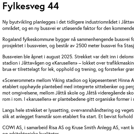
Fylkesveg 44
Ny byutvikling planlegges i det tidligere industriområdet i Jåttavå
området, og en ny bussvei er utløsende faktor for den kommende
Rogaland fylkeskommune bygger nå sammenhengende bussvei for å
prosjektet i bussveien, og består av 2500 meter bussvei fra Stas
Bussveien ble åpnet i august 2025. Strekket var delt inn i delom
stadion i Jåttavågen og «Karusellen» – lokket over trafikkmaskin
brua er tilrettelagt for lek, opphold og trening, og forsterker gr
«Scenerommet» mellom Viking stadion og kjøpesenteret Hinna Aren
etablert opphøyde plantebed med integrerte sittebenker og pergol
mot omgivelsene, mellom Jåttå skole og Jåttå videregående skol
rom i rom. I «karusellen» er plantebedene gitt organiske former
Langs hele strekket er lyssetting, overvannshåndtering og vegeta
slik at anlegget framstår som etablert fra start. Et bevist forhold 
COWI AS, i samarbeid Risa AS og Kruse Smith Anlegg AS, vant kon
og arkitektoniske kvaliteter.