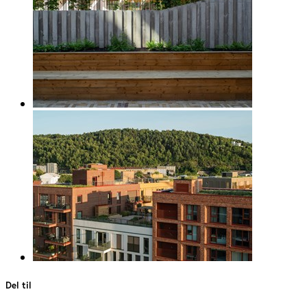
Del til