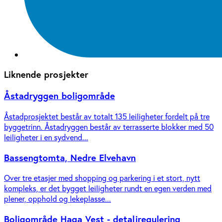
Liknende prosjekter
Åstadryggen boligområde
Åstadprosjektet består av totalt 135 leiligheter fordelt på tre
byggetrinn. Åstadryggen består av terrasserte blokker med 50
leiligheter i en sydvend...
Bassengtomta, Nedre Elvehavn
Over tre etasjer med shopping og parkering i et stort, nytt
kompleks, er det bygget leiligheter rundt en egen verden med
plener, opphold og lekeplasse...
Boligområde Haga Vest - detaljregulering