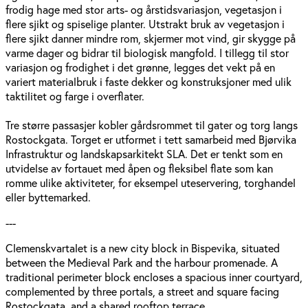
frodig hage med stor arts- og årstidsvariasjon, vegetasjon i
flere sjikt og spiselige planter. Utstrakt bruk av vegetasjon i
flere sjikt danner mindre rom, skjermer mot vind, gir skygge på
varme dager og bidrar til biologisk mangfold. I tillegg til stor
variasjon og frodighet i det grønne, legges det vekt på en
variert materialbruk i faste dekker og konstruksjoner med ulik
taktilitet og farge i overflater.
Tre større passasjer kobler gårdsrommet til gater og torg langs
Rostockgata. Torget er utformet i tett samarbeid med Bjørvika
Infrastruktur og landskaps­arkitekt SLA. Det er tenkt som en
utvidelse av fortauet med åpen og fleksibel flate som kan
romme ulike aktiviteter, for eksempel uteservering, torghandel
eller byttemarked.
---
Clemenskvartalet is a new city block in Bispevika, situated
between the Medieval Park and the harbour promenade. A
traditional perimeter block encloses a spacious inner courtyard,
complemented by three portals, a street and square facing
Rostockgata, and a shared rooftop terrace.