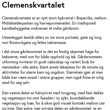
Clemenskvartalet
Clemenskvartalet er et nytt stort bykvartal i Bispevika, mellom
Middelalderparken og havnepromenaden. En tradisjonell
karrébebyggelse omkranser et indre gårdsrom.
Uteanlegget består ellers av tre store portaler, gate og torg
mot Rostockgata og felles takterrasse.
I det store gårdsrommet er det en frodig skjermet hage for
beboerne, med rom for både opphold og lek. Gårdsrommets
utforming inviterer til godt naboskap og variert bruk for
mennesker i alle aldre, blant annet lekeplass for de minste og
aktiviteter for større barn og ungdom. Størrelsen gjør at man
både kan være sosial i større grupper, men også finne et rolig
sted for seg selv.
Den vestre delen er halvprivat med torgpreg, med fast dekke
og vegetasjon inn mot fasaden i to sjikt, bunndekkende
vegetasjon og trær, for å sikre god visuell kontakt mellom ute
og inne. Den østre, mer private delen av gårdsrommet, er en