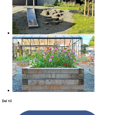
Del til