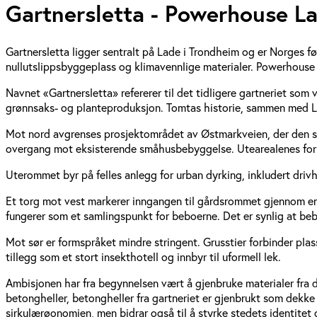
Gartnersletta - Powerhouse L
Gartnersletta ligger sentralt på Lade i Trondheim og er Norges f
nullutslippsbyggeplass og klimavennlige materialer. Powerhouse 
Navnet «Gartnersletta» refererer til det tidligere gartneriet som
grønnsaks- og planteproduksjon. Tomtas historie, sammen med Lad
Mot nord avgrenses prosjektområdet av Østmarkveien, der den s
overgang mot eksisterende småhusbebyggelse. Utearealenes forms
Uterommet byr på felles anlegg for urban dyrking, inkludert driv
Et torg mot vest markerer inngangen til gårdsrommet gjennom en s
fungerer som et samlingspunkt for beboerne. Det er synlig at bebo
Mot sør er formspråket mindre stringent. Grusstier forbinder pl
tillegg som et stort insekthotell og innbyr til uformell lek.
Ambisjonen har fra begynnelsen vært å gjenbruke materialer fra d
betongheller, betongheller fra gartneriet er gjenbrukt som dekke i
sirkulærøonomien, men bidrar også til å styrke stedets identitet 