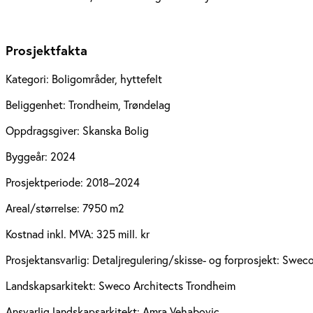
Prosjektfakta
Kategori:
Boligområder, hyttefelt
Beliggenhet:
Trondheim, Trøndelag
Oppdragsgiver:
Skanska Bolig
Byggeår:
2024
Prosjektperiode:
2018–2024
Areal/størrelse:
7950 m2
Kostnad inkl. MVA:
325 mill. kr
Prosjektansvarlig:
Detaljregulering/skisse- og forprosjekt: Swec
Landskapsarkitekt:
Sweco Architects Trondheim
Ansvarlig landskapsarkitekt:
Amra Vehabovic