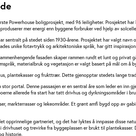
ade
ørste Powerhouse boligprosjekt, med 96 leiligheter. Prosjektet har 
produserer mer energi enn byggene forbruker ved hjelp av solcell
 var sentralt på stedet siden 1930-årene. Prosjektet har valgt navn 
es unike fotavtrykk og arkitektoniske språk, har gitt inspirasjon 
ammenhengende fasaden skaper rammen rundt et lunt og privat gå
pråk, materialbruk og vegetasjon er valgt basert på mål om å by
hus, plantekasser og frukttrær. Dette gjenopptar stedets lange tr
tor portal. Denne passasjen er en sentral åre som leder en inn gj
erne allerede fra start har tatt drivhus og dyrkningsområder i bruk
asser, markterrasser og lekeområder. Et grønt amfi bygd opp av ga
et opprinnelige gartneriet, og det har lyktes å innpasse disse natu
 drivhuset og trevirke fra byggeplassen er brukt til plantekasser. D
og historie.