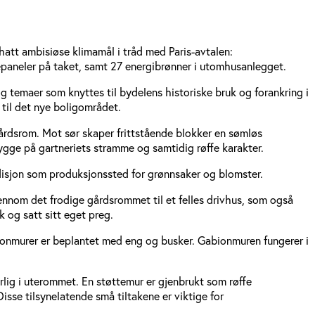
hatt ambisiøse klimamål i tråd med Paris-avtalen:
epaneler på taket, samt 27 energibrønner i utomhusanlegget.
og temaer som knyttes til bydelens historiske bruk og forankring i
til det nye boligområdet.
rdsrom. Mot sør skaper frittstående blokker en sømløs
gge på gartneriets stramme og samtidig røffe karakter.
adisjon som produksjonssted for grønnsaker og blomster.
ennom det frodige gårdsrommet til et felles drivhus, som også
 og satt sitt eget preg.
bionmurer er beplantet med eng og busker. Gabionmuren fungerer i
rlig i uterommet. En støttemur er gjenbrukt som røffe
isse tilsynelatende små tiltakene er viktige for