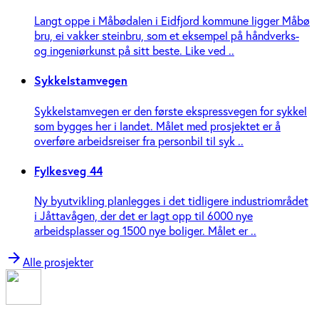
Langt oppe i Måbødalen i Eidfjord kommune ligger Måbø
bru, ei vakker steinbru, som et eksempel på håndverks-
og ingeniør­kunst på sitt beste. Like ved ..
Sykkelstamvegen
Sykkelstamvegen er den første ekspressvegen for sykkel
som bygges her i landet. Målet med prosjektet er å
overføre arbeidsreiser fra personbil til syk ..
Fylkesveg 44
Ny byutvikling planlegges i det tidligere industriområdet
i Jåttavågen, der det er lagt opp til 6000 nye
arbeidsplasser og 1500 nye boliger. Målet er ..
arrow_forward
Alle prosjekter