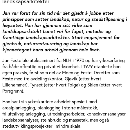
landskapsarkitekter
Jan var forut for sin tid når det gjaldt å jobbe etter
prinsipper som setter landskap, natur og stedstilpasning i
høysetet.
Han har gjennom sitt virke som
landskapsarkitekt banet vei for faget, metoder og
framtidige landskapsarkitekter. Stort engasjement for
gjenbruk, naturrestaurering og landskap har
kjennetegnet hans arbeid gjennom hele livet.
Jan Feste ble uteksaminert fra NLH i 1970 og har yrkeserfaring
fra både offentlig og privat virksomhet. I 1979 etablerte han
egen praksis, først som del av Moen og Feste. Deretter som
Feste med tre avdelingskontor; Gjøvik (etter hvert
Lillehammer), Tynset (etter hvert Tolga) og Skien (etter hvert
Porsgrunn).
Han har i sin yrkeskarriere arbeidet spesielt med
arealplanlegging, planlegging i større målestokk,
friluftslivsplanlegging, utredningsarbeider, konsekvensanalyser,
landskapsanalyser, steinbrudd og massetak, men også
stedsutviklingsprosjekter i mindre skala.