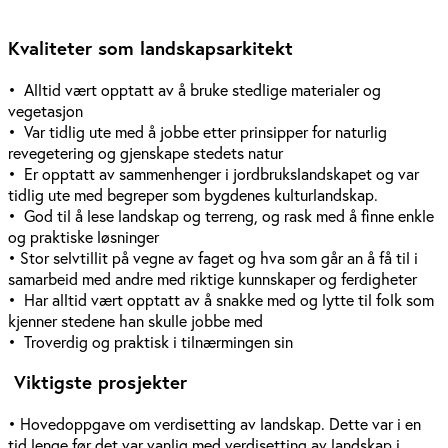
Kvaliteter som landskapsarkitekt
• Alltid vært opptatt av å bruke stedlige materialer og
vegetasjon
• Var tidlig ute med å jobbe etter prinsipper for naturlig
revegetering og gjenskape stedets natur
• Er opptatt av sammenhenger i jordbrukslandskapet og var
tidlig ute med begreper som bygdenes kulturlandskap.
• God til å lese landskap og terreng, og rask med å finne enkle
og praktiske løsninger
• Stor selvtillit på vegne av faget og hva som går an å få til i
samarbeid med andre med riktige kunnskaper og ferdigheter
• Har alltid vært opptatt av å snakke med og lytte til folk som
kjenner stedene han skulle jobbe med
• Troverdig og praktisk i tilnærmingen sin
Viktigste prosjekter
• Hovedoppgave om verdisetting av landskap. Dette var i en
tid lenge før det var vanlig med verdisetting av landskap i