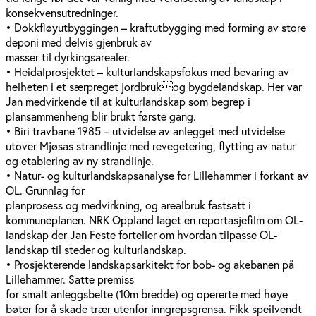
konsekvensutredninger.
• Dokkfløyutbyggingen – kraftutbygging med forming av store
deponi med delvis gjenbruk av
masser til dyrkingsarealer.
• Heidalprosjektet – kulturlandskapsfokus med bevaring av
helheten i et særpreget jordbrukog bygdelandskap. Her var
Jan medvirkende til at kulturlandskap som begrep i
plansammenheng blir brukt første gang.
• Biri travbane 1985 – utvidelse av anlegget med utvidelse
utover Mjøsas strandlinje med revegetering, flytting av natur
og etablering av ny strandlinje.
• Natur- og kulturlandskapsanalyse for Lillehammer i forkant av
OL. Grunnlag for
planprosess og medvirkning, og arealbruk fastsatt i
kommuneplanen. NRK Oppland laget en reportasjefilm om OL-
landskap der Jan Feste forteller om hvordan tilpasse OL-
landskap til steder og kulturlandskap.
• Prosjekterende landskapsarkitekt for bob- og akebanen på
Lillehammer. Satte premiss
for smalt anleggsbelte (10m bredde) og opererte med høye
bøter for å skade trær utenfor inngrepsgrensa. Fikk speilvendt