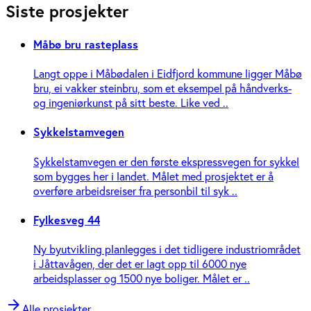
Siste prosjekter
Måbø bru rasteplass
Langt oppe i Måbødalen i Eidfjord kommune ligger Måbø
bru, ei vakker steinbru, som et eksempel på håndverks-
og ingeniør­kunst på sitt beste. Like ved ..
Sykkelstamvegen
Sykkelstamvegen er den første ekspressvegen for sykkel
som bygges her i landet. Målet med prosjektet er å
overføre arbeidsreiser fra personbil til syk ..
Fylkesveg 44
Ny byutvikling planlegges i det tidligere industriområdet
i Jåttavågen, der det er lagt opp til 6000 nye
arbeidsplasser og 1500 nye boliger. Målet er ..
arrow_forward
Alle prosjekter