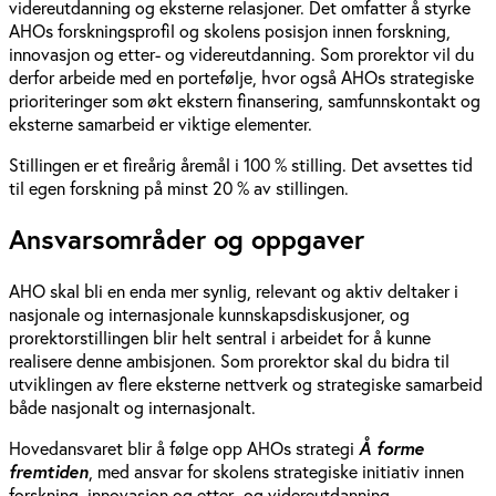
videreutdanning og eksterne relasjoner. Det omfatter å styrke
AHOs forskningsprofil og skolens posisjon innen forskning,
innovasjon og etter- og videreutdanning. Som prorektor vil du
derfor arbeide med en portefølje, hvor også AHOs strategiske
prioriteringer som økt ekstern finansering, samfunnskontakt og
eksterne samarbeid er viktige elementer.
Stillingen er et fireårig åremål i 100 % stilling. Det avsettes tid
til egen forskning på minst 20 % av stillingen.
Ansvarsområder og oppgaver
AHO skal bli en enda mer synlig, relevant og aktiv deltaker i
nasjonale og internasjonale kunnskapsdiskusjoner, og
prorektorstillingen blir helt sentral i arbeidet for å kunne
realisere denne ambisjonen. Som prorektor skal du bidra til
utviklingen av flere eksterne nettverk og strategiske samarbeid
både nasjonalt og internasjonalt.
Hovedansvaret blir å følge opp AHOs strategi
Å forme
fremtiden
, med ansvar for skolens strategiske initiativ innen
forskning, innovasjon og etter- og videreutdanning.