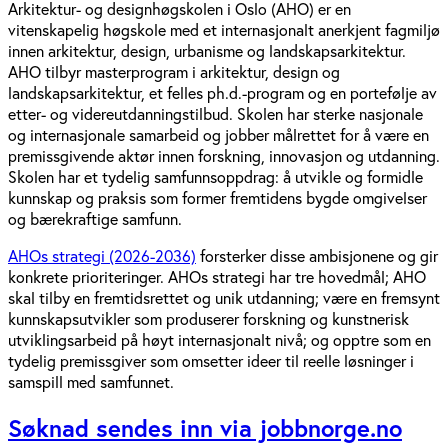
Arkitektur- og designhøgskolen i Oslo (AHO) er en
vitenskapelig høgskole med et internasjonalt anerkjent fagmiljø
innen arkitektur, design, urbanisme og landskapsarkitektur.
AHO tilbyr masterprogram i arkitektur, design og
landskapsarkitektur, et felles ph.d.-program og en portefølje av
etter- og videreutdanningstilbud. Skolen har sterke nasjonale
og internasjonale samarbeid og jobber målrettet for å være en
premissgivende aktør innen forskning, innovasjon og utdanning.
Skolen har et tydelig samfunnsoppdrag: å utvikle og formidle
kunnskap og praksis som former fremtidens bygde omgivelser
og bærekraftige samfunn.
AHOs strategi (2026-2036)
forsterker disse ambisjonene og gir
konkrete prioriteringer. AHOs strategi har tre hovedmål; AHO
skal tilby en fremtidsrettet og unik utdanning; være en fremsynt
kunnskapsutvikler som produserer forskning og kunstnerisk
utviklingsarbeid på høyt internasjonalt nivå; og opptre som en
tydelig premissgiver som omsetter ideer til reelle løsninger i
samspill med samfunnet.
Søknad sendes inn via jobbnorge.no