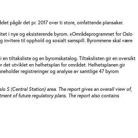
det pågår det pr. 2017 over ti store, omfattende plansaker.
alitet i nye og eksisterende byrom. «Områdeprogrammet for Oslo
og invitere til opphold og sosialt samspill. Byrommene skal være
 en tiltaksliste og en byromskatalog. Tiltakslisten gir en oversikt
er det utviklet en helhetsplan for området. Helhetsplanen gir
nneholder registreringer og analyse av samtlige 47 byrom
 S (Central Station) area. The report gives an overall view of,
ment of future regulatory plans. The report also contains