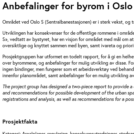
Anbefalinger for byrom i Osl
Området ved Oslo S (Sentralbanestasjonen) er i sterk vekst, og t
Utviklingen har konsekvenser for de offentlige rommene i områd
S», vedtatt av bystyret, har en visjon for området med mål om at
oversiktlige og knyttet sammen med byen, samt ivareta og priorit
Prosjektgruppen har utformet en todelt rapport, for å gi en helhet
over byrommene, og anbefalinger for mulig utvikling av disse. For
ingen bindinger, men fungerer som et arbeidsverktøy ved behandl
innenfor planområdet, samt anbefalinger for en mulig utvikling av
The project group has designed a two-piece report to provide a 
and recommendations for possible development of the urban spaces
registrations and analysis, as well as recommendations for a po
Prosjektfakta
Kategori:
Arealplaner, regulering, konsekvensutredninger, stedsa