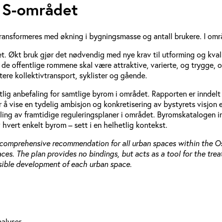
o S-området
ransformeres med økning i bygningsmasse og antall brukere. I områ
et. Økt bruk gjør det nødvendig med nye krav til utforming og kv
 de offentlige rommene skal være attraktive, varierte, og trygge, 
ere kollektivtransport, syklister og gående.
lig anbefaling for samtlige byrom i området. Rapporten er inndelt i
 å vise en tydelig ambisjon og konkretisering av bystyrets visjon 
ing av framtidige reguleringsplaner i området. Byromskatalogen i
 hvert enkelt byrom – sett i en helhetlig kontekst.
comprehensive recommendation for all urban spaces within the Oslo
. The plan provides no bindings, but acts as a tool for the treat
ssible development of each urban space.
nalyser