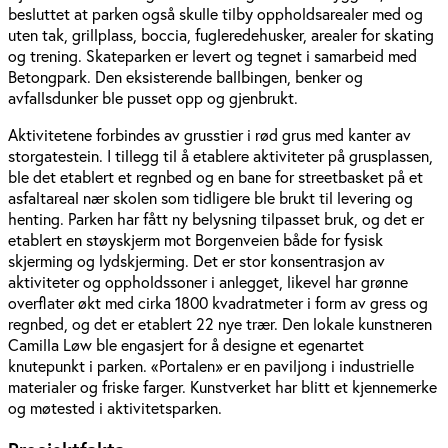
besluttet at parken også skulle tilby oppholdsarealer med og
uten tak, grillplass, boccia, fugleredehusker, arealer for skating
og trening. Skateparken er levert og tegnet i samarbeid med
Betongpark. Den eksisterende ballbingen, benker og
avfallsdunker ble pusset opp og gjenbrukt.
Aktivitetene forbindes av grusstier i rød grus med kanter av
storgatestein. I tillegg til å etablere aktiviteter på grusplassen,
ble det etablert et regnbed og en bane for streetbasket på et
asfaltareal nær skolen som tidligere ble brukt til levering og
henting. Parken har fått ny belysning tilpasset bruk, og det er
etablert en støyskjerm mot Borgenveien både for fysisk
skjerming og lydskjerming. Det er stor konsentrasjon av
aktiviteter og oppholdssoner i anlegget, likevel har grønne
overflater økt med cirka 1800 kvadratmeter i form av gress og
regnbed, og det er etablert 22 nye trær. Den lokale kunstneren
Camilla Løw ble engasjert for å designe et egenartet
knutepunkt i parken. «Portalen» er en paviljong i industrielle
materialer og friske farger. Kunstverket har blitt et kjennemerke
og møtested i aktivitetsparken.