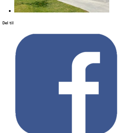
Del til