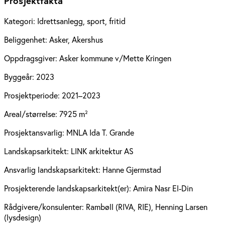
Prosjektfakta
Kategori:
Idrettsanlegg, sport, fritid
Beliggenhet:
Asker, Akershus
Oppdragsgiver:
Asker kommune v/Mette Kringen
Byggeår:
2023
Prosjektperiode:
2021–2023
Areal/størrelse:
7925 m²
Prosjektansvarlig:
MNLA Ida T. Grande
Landskapsarkitekt:
LINK arkitektur AS
Ansvarlig landskapsarkitekt:
Hanne Gjermstad
Prosjekterende landskapsarkitekt(er):
Amira Nasr El-Din
Rådgivere/konsulenter:
Rambøll (RIVA, RIE), Henning Larsen
(lysdesign)