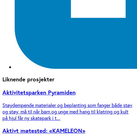
Liknende prosjekter
Aktivitetsparken Pyramiden
Støydempende materialer og beplanting som fanger både støv
og støy, må til når barn og unge med hang til klatring og kult
på hjul får ny skatepark i t...
Aktivt møtested: «KAMELEON»