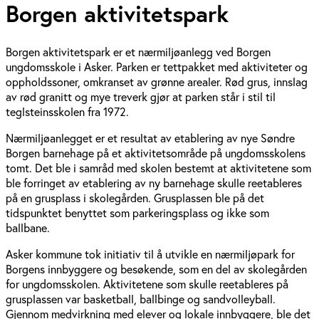
Borgen aktivitetspark
Borgen aktivitetspark er et nærmiljøanlegg ved Borgen
ungdomsskole i Asker. Parken er tettpakket med aktiviteter og
oppholdssoner, omkranset av grønne arealer. Rød grus, innslag
av rød granitt og mye treverk gjør at parken står i stil til
teglsteinsskolen fra 1972.
Nærmiljøanlegget er et resultat av etablering av nye Søndre
Borgen barnehage på et aktivitetsområde på ungdomsskolens
tomt. Det ble i samråd med skolen bestemt at aktivitetene som
ble forringet av etablering av ny barnehage skulle reetableres
på en grusplass i skolegården. Grusplassen ble på det
tidspunktet benyttet som parkeringsplass og ikke som
ballbane.
Asker kommune tok initiativ til å utvikle en nærmiljøpark for
Borgens innbyggere og besøkende, som en del av skolegården
for ungdomsskolen. Aktivitetene som skulle reetableres på
grusplassen var basketball, ballbinge og sandvolleyball.
Gjennom medvirkning med elever og lokale innbyggere, ble det