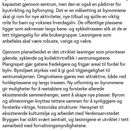
kapasitet gjennom sentrum, men den er også en pådriver for
byutvikling og byfornying. Det er en målsetting at byrommene
skal gi rom for nye aktiviteter, nye tilbud og spille en viktig
rolle for barn og voksnes hverdagsliv. De offentlige plassene
ligger som sekvenser langs bane- og sykkeltraseen slik at de er
lett tilgjengelig for alle brukergrupper. Løsningene som
anbefales skal være robuste, varige og vakre.
Gjennom planarbeidet er det utviklet løsninger som prioriterer
gående, syklende og kollektivtrafikk i sentrumsgatene.
Plangrepet gjør gatene fredeligere og frigjør areal til fordel for
byliv. Bymiljøet styrkes ved å gi god tilgjengelighet til
sentrumskjernen. Omgivelsene gjøres mer attraktive, både ved
holdeplassene og langs traseen. Ny utforming av byrommene
gir muligheter for å reetablere og forsterke allerede
eksisterende sammenhenger, samt å skape nye plasser. Byrom
og allmenninger knyttes tettere sammen for å synliggjøre og
forsterke viktige, historiske strukturer. Hensynet til
eksisterende kulturmiljø og arbeidet med Verdensarvstedet
Bryggen har stått svært sentralt, og løsningene er utviklet i tett
samarbeid med forvaltningsmyndighetene.