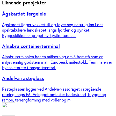
Liknende prosjekter
Ågskardet fergeleie
Ågskardet ligger vakkert til og føyer seg naturlig inn i det
spektakulære landskapet langs fjorden og øyriket.
Byggeskikken er preget av kystkulturens...
Alnabru containerterminal
Alnabruterminalen har en målsetning om å fremstå som en
miljøvennlig godsterminal i Europeisk målestokk. Terminalen er
byens største transportsentral.
Andelva rasteplass
Rasteplassen ligger ved Andelva-vassdraget i sørgående
retning langs E6. Anlegget omfatter badestrand, brygge og
rampe, terrengforming med voller og m...