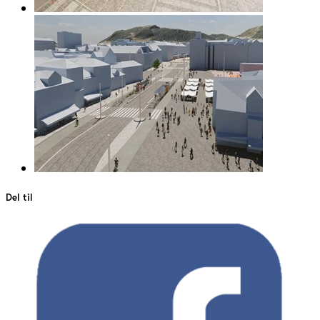
Del til