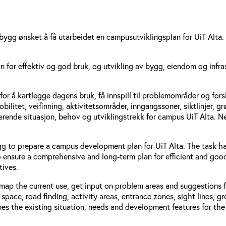
sbygg ønsket å få utarbeidet en campusutviklingsplan for UiT Alta.
 for effektiv og god bruk, og utvikling av bygg, eiendom og infras
å kartlegge dagens bruk, få innspill til problemområder og forslag
bilitet, veifinning, aktivitetsområder, inngangssoner, siktlinjer, 
erende situasjon, behov og utviklingstrekk for campus UiT Alta. Ne
 to prepare a campus development plan for UiT Alta. The task has
 ensure a comprehensive and long-term plan for efficient and good
tives.
ap the current use, get input on problem areas and suggestions f
space, road finding, activity areas, entrance zones, sight lines, gr
bes the existing situation, needs and development features for th