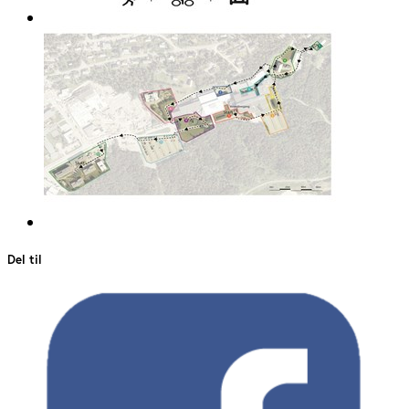
Del til