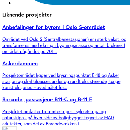
Liknende prosjekter
Anbefalinger for byrom i Oslo S-området
Området ved Oslo S (Sentralbanestasjonen) er i sterk vekst, og
transformeres med økning i bygningsmasse og antall brukere. I
området pågår det pr. 201...
Askerdammen
Prosjektområdet ligger ved krysningspunktet E-18 og Asker
stasjon og skal tilpasses under og rundt eksisterende, tunge
konstruksjoner. Hovedmålet for...
Barcode, passasjene B11-C og B-11 E
Prosjektet omfatter to tomtestriper - sykkelstripa og
naturstripa - på hver side av boligbygget tegnet av MAD
arkitekter, som del av Barcode-rekken i ...