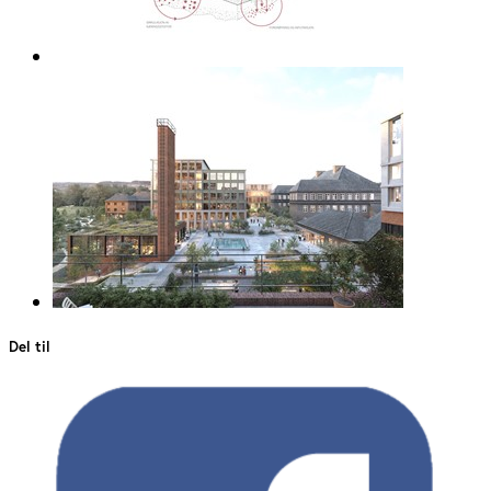
Del til