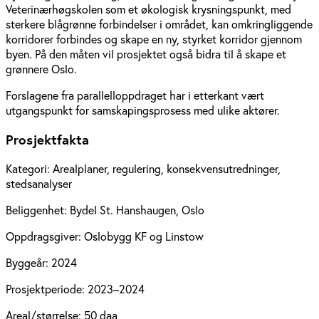
Veterinærhøgskolen som et økologisk krysningspunkt, med
sterkere blågrønne forbindelser i området, kan omkringliggende
korridorer forbindes og skape en ny, styrket korridor gjennom
byen. På den måten vil prosjektet også bidra til å skape et
grønnere Oslo.
Forslagene fra parallelloppdraget har i etterkant vært
utgangspunkt for samskapingsprosess med ulike aktører.
Prosjektfakta
Kategori:
Arealplaner, regulering, konsekvensutredninger,
stedsanalyser
Beliggenhet:
Bydel St. Hanshaugen, Oslo
Oppdragsgiver:
Oslobygg KF og Linstow
Byggeår:
2024
Prosjektperiode:
2023–2024
Areal/størrelse:
50 daa