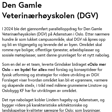
Den Gamle
Veterinærhøyskolen (DGV)
I 2024 ble det gjennomført parallelloppdrag for Den Gamle
Veterinærhøyskolen (DGV) på Adamstuen i Oslo. Etter nærmere
hundre år som lukket campusområde, skal DGV nå åpnes opp
og bli en tilgjengelig og levende del av byen. Området skal
romme nye boliger, offentlige tjenester, arbeidsplasser og
sosiale møteplasser, samt danne grunnlaget for et nytt nabolag.
Som en del av et team, leverte Grindaker bidraget
«Oslo mer
Oslo – en bydel for alle»
med forslag og konseptideer for
fysisk utforming og strategier for videre utvikling av DGV.
Forslaget viser hvordan området kan bli et «grønnere, varmere
og skapende sted», i tråd med målene grunneierne Linstow og
Oslobygg KF har for utviklingen av området.
Det nye nabolaget kobler Lindern hageby og Adamstuen, og
bygger videre på karakteristiske arkitektoniske og
landskapelige kvaliteter særegne for Oslo; som bygninger,