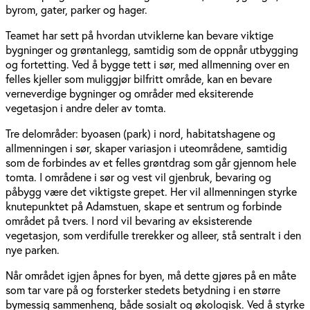
byrom, gater, parker og hager.
Teamet har sett på hvordan utviklerne kan bevare viktige
bygninger og grøntanlegg, samtidig som de oppnår utbygging
og fortetting. Ved å bygge tett i sør, med allmenning over en
felles kjeller som muliggjør bilfritt område, kan en bevare
verneverdige bygninger og områder med eksiterende
vegetasjon i andre deler av tomta.
Tre delområder: byoasen (park) i nord, habitatshagene og
allmenningen i sør, skaper variasjon i uteområdene, samtidig
som de forbindes av et felles grøntdrag som går gjennom hele
tomta. I områdene i sør og vest vil gjenbruk, bevaring og
påbygg være det viktigste grepet. Her vil allmenningen styrke
knutepunktet på Adamstuen, skape et sentrum og forbinde
området på tvers. I nord vil bevaring av eksisterende
vegetasjon, som verdifulle trerekker og alleer, stå sentralt i den
nye parken.
Når området igjen åpnes for byen, må dette gjøres på en måte
som tar vare på og forsterker stedets betydning i en større
bymessig sammenheng, både sosialt og økologisk. Ved å styrke