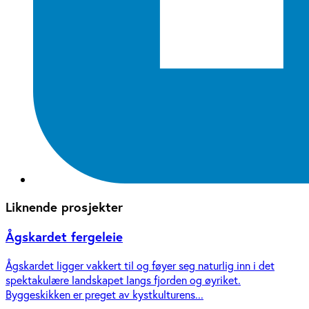
Liknende prosjekter
Ågskardet fergeleie
Ågskardet ligger vakkert til og føyer seg naturlig inn i det
spektakulære landskapet langs fjorden og øyriket.
Byggeskikken er preget av kystkulturens...