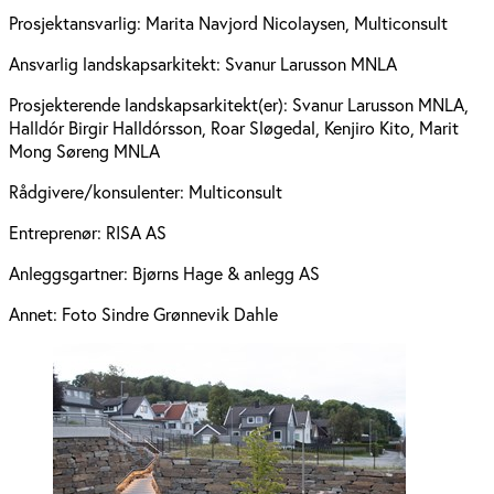
Prosjektansvarlig:
Marita Navjord Nicolaysen, Multiconsult
Ansvarlig landskapsarkitekt:
Svanur Larusson MNLA
Prosjekterende landskapsarkitekt(er):
Svanur Larusson MNLA,
Halldór Birgir Halldórsson, Roar Sløgedal, Kenjiro Kito, Marit
Mong Søreng MNLA
Rådgivere/konsulenter:
Multiconsult
Entreprenør:
RISA AS
Anleggsgartner:
Bjørns Hage & anlegg AS
Annet:
Foto Sindre Grønnevik Dahle