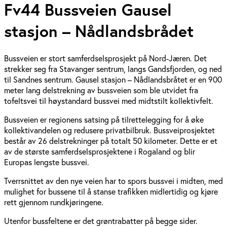
Fv44 Bussveien Gausel
stasjon – Nådlandsbrådet
Bussveien er stort samferdselsprosjekt på Nord-Jæren. Det
strekker seg fra Stavanger sentrum, langs Gandsfjorden, og ned
til Sandnes sentrum. Gausel stasjon – Nådlandsbråtet er en 900
meter lang delstrekning av bussveien som ble utvidet fra
tofeltsvei til høystandard bussvei med midtstilt kollektivfelt.
Bussveien er regionens satsing på tilrettelegging for å øke
kollektivandelen og redusere privatbilbruk. Bussveiprosjektet
består av 26 delstrekninger på totalt 50 kilometer. Dette er et
av de største samferdselsprosjektene i Rogaland og blir
Europas lengste bussvei.
Tverrsnittet av den nye veien har to spors bussvei i midten, med
mulighet for bussene til å stanse trafikken midlertidig og kjøre
rett gjennom rundkjøringene.
Utenfor bussfeltene er det grønt­rabatter på begge sider.