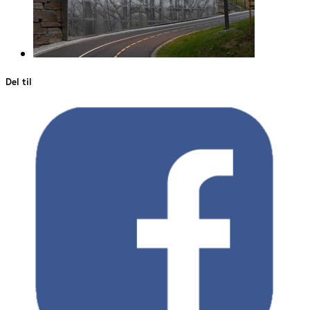
Del til