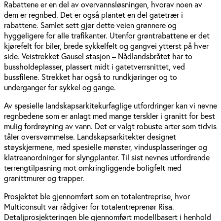
Rabattene er en del av overvannsløsningen, hvorav noen av
dem er regnbed. Det er også plantet en del gatetrær i
rabattene. Samlet sett gjør dette veien grønnere og
hyggeligere for alle trafikanter. Utenfor grøntrabattene er det
kjørefelt for biler, brede sykkelfelt og gangvei ytterst på hver
side. Veistrekket Gausel stasjon – Nådlandsbråtet har to
bussholdeplasser, plassert midt i gatetverrsnittet, ved
bussfilene. Strekket har også to rundkjøringer og to
underganger for sykkel og gange.
Av spesielle landskapsarkitekurfaglige utfordringer kan vi nevne
regnbedene som er anlagt med mange terskler i granitt for best
mulig fordrøyning av vann. Det er valgt robuste arter som tidvis
tåler oversvømmelse. Landskapsarkitekter designet
støyskjermene, med spesielle mønster, vindusplasseringer og
klatreanordninger for slyngplanter. Til sist nevnes utfordrende
terrengtilpasning mot omkringliggende boligfelt med
granittmurer og trapper.
Prosjektet ble gjennomført som en totalentreprise, hvor
Multiconsult var rådgiver for totalentreprenør Risa.
Detaljprosjekteringen ble gjennomført modellbasert i henhold