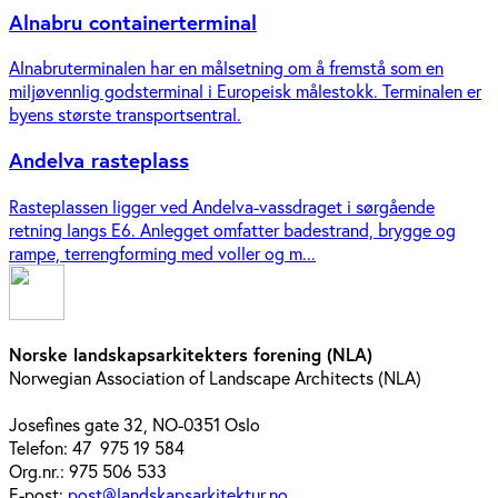
Alnabru containerterminal
Alnabruterminalen har en målsetning om å fremstå som en
miljøvennlig godsterminal i Europeisk målestokk. Terminalen er
byens største transportsentral.
Andelva rasteplass
Rasteplassen ligger ved Andelva-vassdraget i sørgående
retning langs E6. Anlegget omfatter badestrand, brygge og
rampe, terrengforming med voller og m...
Norske landskapsarkitekters forening (NLA)
Norwegian Association of Landscape Architects (NLA)
Josefines gate 32, NO-0351 Oslo
Telefon: 47 975 19 584
Org.nr.: 975 506 533
E-post:
post@landskapsarkitektur.no