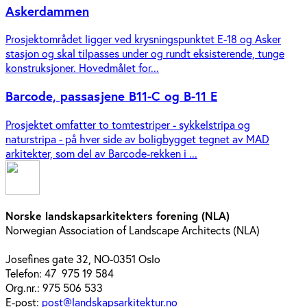
Askerdammen
Prosjektområdet ligger ved krysningspunktet E-18 og Asker
stasjon og skal tilpasses under og rundt eksisterende, tunge
konstruksjoner. Hovedmålet for...
Barcode, passasjene B11-C og B-11 E
Prosjektet omfatter to tomtestriper - sykkelstripa og
naturstripa - på hver side av boligbygget tegnet av MAD
arkitekter, som del av Barcode-rekken i ...
Norske landskapsarkitekters forening (NLA)
Norwegian Association of Landscape Architects (NLA)
Josefines gate 32, NO-0351 Oslo
Telefon: 47 975 19 584
Org.nr.: 975 506 533
E-post:
post@landskapsarkitektur.no