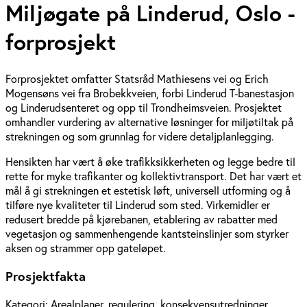
Miljøgate på Linderud, Oslo -
forprosjekt
Forprosjektet omfatter Statsråd Mathiesens vei og Erich
Mogensøns vei fra Brobekkveien, forbi Linderud T-banestasjon
og Linderudsenteret og opp til Trondheimsveien. Prosjektet
omhandler vurdering av alternative løsninger for miljøtiltak på
strekningen og som grunnlag for videre detaljplanlegging.
Hensikten har vært å øke trafikksikkerheten og legge bedre til
rette for myke trafikanter og kollektivtransport. Det har vært et
mål å gi strekningen et estetisk løft, universell utforming og å
tilføre nye kvaliteter til Linderud som sted. Virkemidler er
redusert bredde på kjørebanen, etablering av rabatter med
vegetasjon og sammenhengende kantsteinslinjer som styrker
aksen og strammer opp gateløpet.
Prosjektfakta
Kategori:
Arealplaner, regulering, konsekvensutredninger,