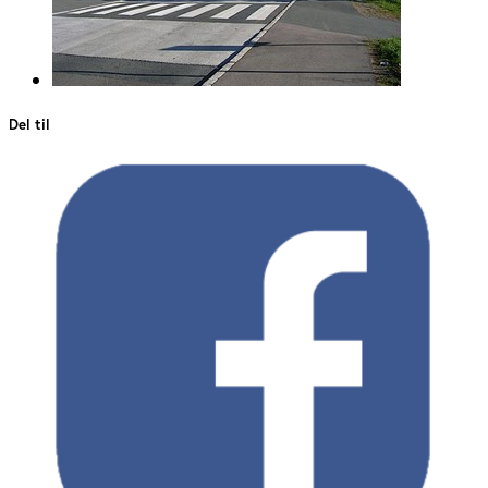
Del til