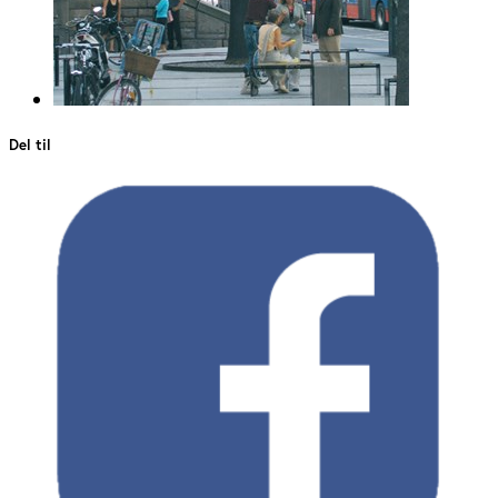
Del til