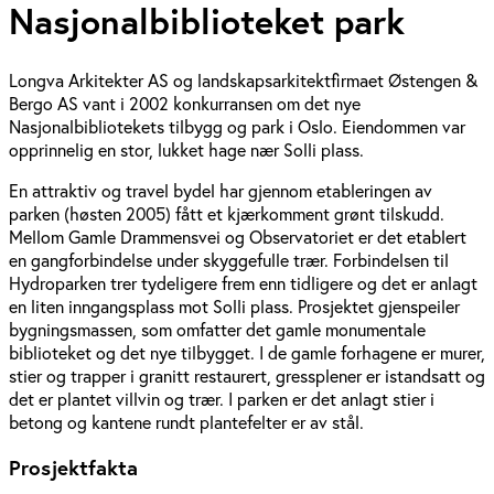
Nasjonalbiblioteket park
Longva Arkitekter AS og landskapsarkitektfirmaet Østengen &
Bergo AS vant i 2002 konkurransen om det nye
Nasjonalbibliotekets tilbygg og park i Oslo. Eiendommen var
opprinnelig en stor, lukket hage nær Solli plass.
En attraktiv og travel bydel har gjennom etableringen av
parken (høsten 2005) fått et kjærkomment grønt tilskudd.
Mellom Gamle Drammensvei og Observatoriet er det etablert
en gangforbindelse under skyggefulle trær. Forbindelsen til
Hydroparken trer tydeligere frem enn tidligere og det er anlagt
en liten inngangsplass mot Solli plass. Prosjektet gjenspeiler
bygningsmassen, som omfatter det gamle monumentale
biblioteket og det nye tilbygget. I de gamle forhagene er murer,
stier og trapper i granitt restaurert, gressplener er istandsatt og
det er plantet villvin og trær. I parken er det anlagt stier i
betong og kantene rundt plantefelter er av stål.
Prosjektfakta