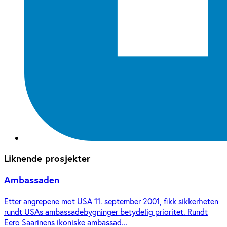
Liknende prosjekter
Ambassaden
Etter angrepene mot USA 11. september 2001, fikk sikkerheten
rundt USAs ambassadebygninger betydelig prioritet. Rundt
Eero Saarinens ikoniske ambassad...