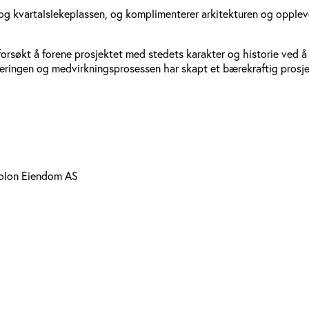
g kvartalslekeplassen, og komplimenterer arkitekturen og opplevel
forsøkt å forene prosjektet med stedets karakter og historie ved 
seringen og medvirkningsprosessen har skapt et bærekraftig prosjek
Solon Eiendom AS