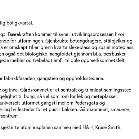
lig boligkvartal.
g». Bærekraften kommer til syne i utviklingsprosessen hvor
rende for utformingen. Gjenbrukte betongdragere, stålbjelker og
ta er omskapt til en grønn kvartalslekeplass og sosial møteplass,
men også det biologiske mangfoldet gjennom bl.a. bærbusker,
argede møbler og trebelagt amfi, til gule oppmerksomhetsfelt,
ever fabrikkfasaden, gangstien og oppholdsstedene.
te og inne. Gårdsrommet er et sentralt og trinnløst samlingssted
elighet til bolig, så vel som rom for lek og møteplasser.
en universelt utformet gangsti mellom Pedersgata og
er og hvilesteder for et pust i bakken. Gårdsrommet, smauene,
bysentrum.
prosjekterte utomhusplanen sammen med H&H, Kruse Smith,