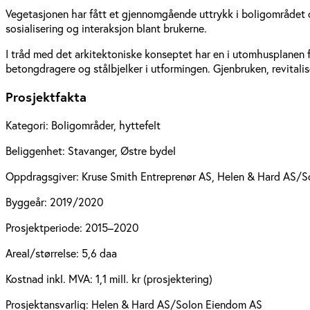
Vegetasjonen har fått et gjennomgående uttrykk i boligområdet o
sosialisering og interaksjon blant brukerne.
I tråd med det arkitektoniske konseptet har en i utomhusplanen 
betongdragere og stålbjelker i utformingen. Gjenbruken, revitali
Prosjektfakta
Kategori:
Boligområder, hyttefelt
Beliggenhet:
Stavanger, Østre bydel
Oppdragsgiver:
Kruse Smith Entreprenør AS, Helen & Hard AS/
Byggeår:
2019/2020
Prosjektperiode:
2015–2020
Areal/størrelse:
5,6 daa
Kostnad inkl. MVA:
1,1 mill. kr (prosjektering)
Prosjektansvarlig:
Helen & Hard AS/Solon Eiendom AS