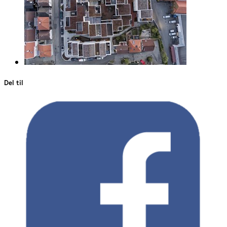
Del til