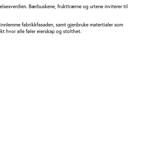
sesverdien. Bærbuskene, frukttrærne og urtene inviterer til
å innlemme fabrikkfasaden, samt gjenbruke matertialer som
t hvor alle føler eierskap og stolthet.