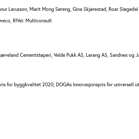
anur Larusson, Marit Mong Søreng, Gina Skjørestad, Roar Sløgedal
weco, RIVei: Multiconsult
Skjæveland Cementstøperi, Velde Pukk AS, Lerang AS, Sandnes og 
is for byggkvalitet 2020, DOGAs Innovasjonspris for universell ut