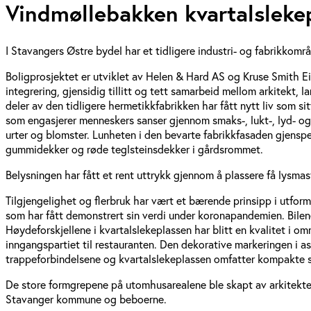
Vindmøllebakken kvartalslekep
I Stavangers Østre bydel har et tidligere industri- og fabrikkområ
Boligprosjektet er utviklet av Helen & Hard AS og Kruse Smith E
integrering, gjensidig tillitt og tett samarbeid mellom arkitekt
deler av den tidligere hermetikkfabrikken har fått nytt liv som s
som engasjerer menneskers sanser gjennom smaks-, lukt-, lyd- o
urter og blomster. Lunheten i den bevarte fabrikkfasaden gjenspei
gummidekker og røde teglsteinsdekker i gårdsrommet.
Belysningen har fått et rent uttrykk gjennom å plassere få lysma
Tilgjengelighet og flerbruk har vært et bærende prinsipp i utformi
som har fått demonstrert sin verdi under koronapandemien. Bilene 
Høydeforskjellene i kvartalslekeplassen har blitt en kvalitet i o
inngangspartiet til restauranten. Den dekorative markeringen i 
trappeforbindelsene og kvartalslekeplassen omfatter kompakte so
De store formgrepene på utomhusarealene ble skapt av arkitek
Stavanger kommune og beboerne.