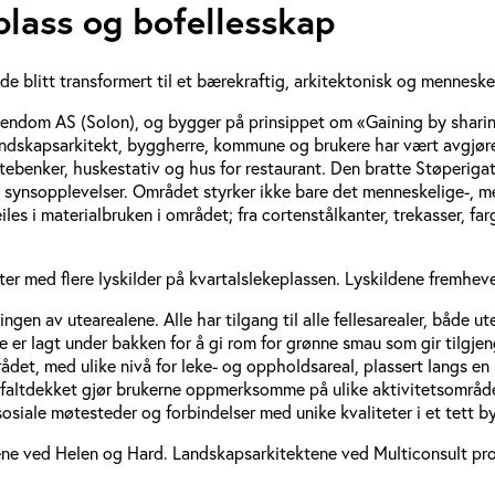
lass og bofellesskap
de blitt transformert til et bærekraftig, arkitektonisk og menneske
iendom AS (Solon), og bygger på prinsippet om «Gaining by sharin
, landskapsarkitekt, byggherre, kommune og brukere har vært avgjø
ittebenker, huskestativ og hus for restaurant. Den bratte Støperiga
g synsopplevelser. Området styrker ikke bare det menneskelige-, 
les i materialbruken i området; fra cortenstålkanter, trekasser, f
ster med flere lyskilder på kvartalslekeplassen. Lyskildene fremh
ngen av utearealene. Alle har tilgang til alle fellesarealer, både u
er lagt under bakken for å gi rom for grønne smau som gir tilgjeng
mrådet, med ulike nivå for leke- og oppholdsareal, plassert langs 
asfaltdekket gjør brukerne oppmerksomme på ulike aktivitetsområd
siale møtesteder og forbindelser med unike kvaliteter i et tett 
tene ved Helen og Hard. Landskapsarkitektene ved Multiconsult 