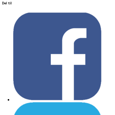
Del til