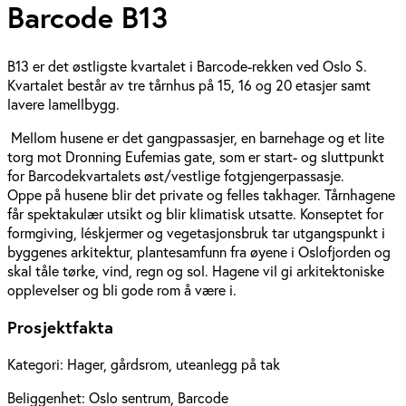
Barcode B13
B13 er det østligste kvartalet i Barcode-rekken ved Oslo S.
Kvartalet består av tre tårnhus på 15, 16 og 20 etasjer samt
lavere lamellbygg.
Mellom husene er det gangpassasjer, en barnehage og et lite
torg mot Dronning Eufemias gate, som er start- og sluttpunkt
for Barcodekvartalets øst/vestlige fotgjengerpassasje.
Oppe på husene blir det private og felles takhager. Tårnhagene
får spektakulær utsikt og blir klimatisk utsatte. Konseptet for
formgiving, léskjermer og vegetasjonsbruk tar utgangspunkt i
byggenes arkitektur, plantesamfunn fra øyene i Oslofjorden og
skal tåle tørke, vind, regn og sol. Hagene vil gi arkitektoniske
opplevelser og bli gode rom å være i.
Prosjektfakta
Kategori:
Hager, gårdsrom, uteanlegg på tak
Beliggenhet:
Oslo sentrum, Barcode