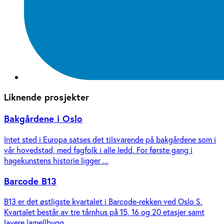
Liknende prosjekter
Bakgårdene i Oslo
Intet sted i Europa satses det tilsvarende på bakgårdene som i
vår hovedstad, med fagfolk i alle ledd. For første gang i
hagekunstens historie ligger ...
Barcode B13
B13 er det østligste kvartalet i Barcode-rekken ved Oslo S.
Kvartalet består av tre tårnhus på 15, 16 og 20 etasjer samt
lavere lamellbygg.