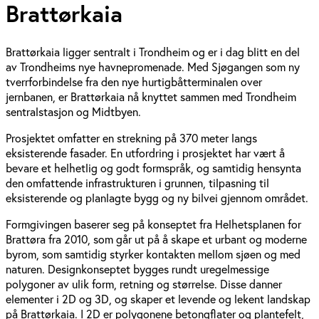
Brattørkaia
Brattørkaia ligger sentralt i Trondheim og er i dag blitt en del
av Trondheims nye havnepromenade. Med Sjøgangen som ny
tverrforbindelse fra den nye hurtigbåtterminalen over
jernbanen, er Brattørkaia nå knyttet sammen med Trondheim
sentralstasjon og Midtbyen.
Prosjektet omfatter en strekning på 370 meter langs
eksisterende fasader. En utfordring i prosjektet har vært å
bevare et helhetlig og godt formspråk, og samtidig hensynta
den omfattende infrastrukturen i grunnen, tilpasning til
eksisterende og planlagte bygg og ny bilvei gjennom området.
Formgivingen baserer seg på konseptet fra Helhetsplanen for
Brattøra fra 2010, som går ut på å skape et urbant og moderne
byrom, som samtidig styrker kontakten mellom sjøen og med
naturen. Designkonseptet bygges rundt uregelmessige
polygoner av ulik form, retning og størrelse. Disse danner
elementer i 2D og 3D, og skaper et levende og lekent landskap
på Brattørkaia. I 2D er polygonene betongflater og plantefelt,