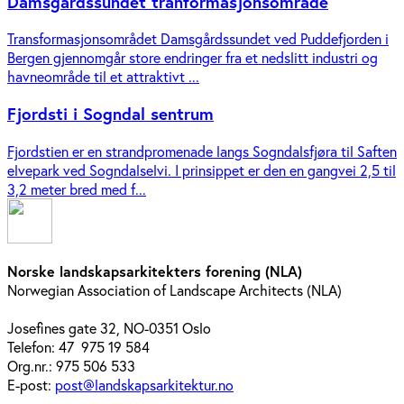
Damsgårdssundet tranformasjonsområde
Transformasjonsområdet Damsgårdssundet ved Puddefjorden i
Bergen gjennomgår store endringer fra et nedslitt industri og
havneområde til et attraktivt ...
Fjordsti i Sogndal sentrum
Fjordstien er en strandpromenade langs Sogndalsfjøra til Saften
elvepark ved Sogndalselvi. I prinsippet er den en gangvei 2,5 til
3,2 meter bred med f...
Norske landskapsarkitekters forening (NLA)
Norwegian Association of Landscape Architects (NLA)
Josefines gate 32, NO-0351 Oslo
Telefon: 47 975 19 584
Org.nr.: 975 506 533
E-post:
post@landskapsarkitektur.no