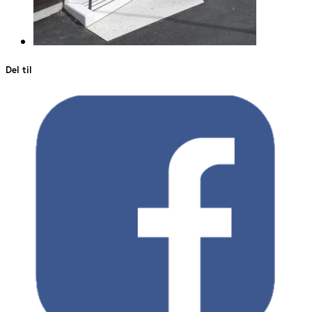
Del til