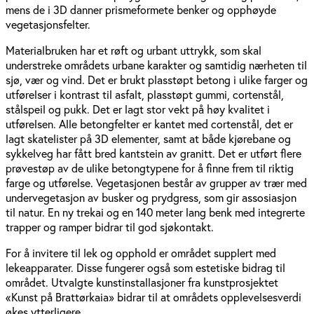
mens de i 3D danner prismeformete benker og opphøyde
vegetasjonsfelter.
Materialbruken har et røft og urbant uttrykk, som skal
understreke områdets urbane karakter og samtidig nærheten til
sjø, vær og vind. Det er brukt plasstøpt betong i ulike farger og
utførelser i kontrast til asfalt, plasstøpt gummi, cortenstål,
stålspeil og pukk. Det er lagt stor vekt på høy kvalitet i
utførelsen. Alle betongfelter er kantet med cortenstål, det er
lagt skatelister på 3D elementer, samt at både kjørebane og
sykkelveg har fått bred kantstein av granitt. Det er utført flere
prøvestøp av de ulike betongtypene for å finne frem til riktig
farge og utførelse. Vegetasjonen består av grupper av trær med
undervegetasjon av busker og prydgress, som gir assosiasjon
til natur. En ny trekai og en 140 meter lang benk med integrerte
trapper og ramper bidrar til god sjøkontakt.
For å invitere til lek og opphold er området supplert med
lekeapparater. Disse fungerer også som estetiske bidrag til
området. Utvalgte kunstinstallasjoner fra kunstprosjektet
«Kunst på Brattørkaia» bidrar til at områdets opplevelsesverdi
økes ytterligere.