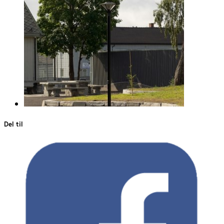
Del til