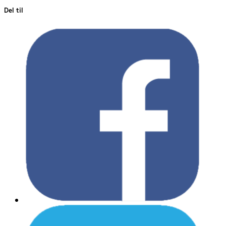
Del til