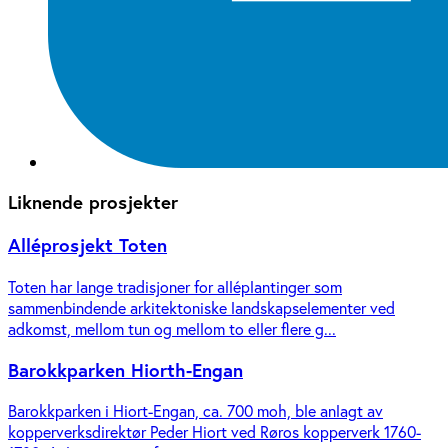
Liknende prosjekter
Alléprosjekt Toten
Toten har lange tradisjoner for alléplantinger som
sammenbindende arkitektoniske landskapselementer ved
adkomst, mellom tun og mellom to eller flere g...
Barokkparken Hiorth-Engan
Barokkparken i Hiort-Engan, ca. 700 moh, ble anlagt av
kopperverksdirektør Peder Hiort ved Røros kopperverk 1760-