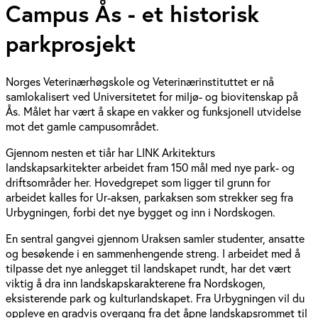
Campus Ås - et historisk
parkprosjekt
Norges Veterinærhøgskole og Veterinærinstituttet er nå
samlokalisert ved Universitetet for miljø- og biovitenskap på
Ås. Målet har vært å skape en vakker og funksjonell utvidelse
mot det gamle campusområdet.
Gjennom nesten et tiår har LINK Arkitekturs
landskapsarkitekter arbeidet fram 150 mål med nye park- og
driftsområder her. Hovedgrepet som ligger til grunn for
arbeidet kalles for Ur-aksen, parkaksen som strekker seg fra
Urbygningen, forbi det nye bygget og inn i Nordskogen.
En sentral gangvei gjennom Uraksen samler studenter, ansatte
og besøkende i en sammenhengende streng. I arbeidet med å
tilpasse det nye anlegget til landskapet rundt, har det vært
viktig å dra inn landskapskarakterene fra Nordskogen,
eksisterende park og kulturlandskapet. Fra Urbygningen vil du
oppleve en gradvis overgang fra det åpne landskapsrommet til