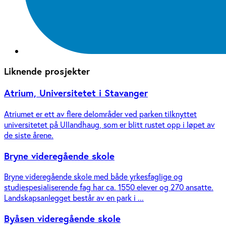
Liknende prosjekter
Atrium, Universitetet i Stavanger
Atriumet er ett av flere del­områder ved parken tilknyttet
universitetet på Ullandhaug, som er blitt rustet opp i løpet av
de siste årene.
Bryne videregående skole
Bryne videregående skole med både yrkesfaglige og
studiespesialiserende fag har ca. 1550 elever og 270 ansatte.
Landskapsanlegget består av en park i ...
Byåsen videregående skole