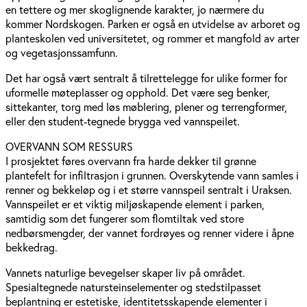
en tettere og mer skoglignende karakter, jo nærmere du
kommer Nordskogen. Parken er også en utvidelse av arboret og
planteskolen ved universitetet, og rommer et mangfold av arter
og vegetasjonssamfunn.
Det har også vært sentralt å tilrettelegge for ulike former for
uformelle møteplasser og opphold. Det være seg benker,
sittekanter, torg med løs møblering, plener og terrengformer,
eller den student-tegnede brygga ved vannspeilet.
OVERVANN SOM RESSURS
I prosjektet føres overvann fra harde dekker til grønne
plantefelt for infiltrasjon i grunnen. Overskytende vann samles i
renner og bekkeløp og i et større vannspeil sentralt i Uraksen.
Vannspeilet er et viktig miljøskapende element i parken,
samtidig som det fungerer som flomtiltak ved store
nedbørsmengder, der vannet fordrøyes og renner videre i åpne
bekkedrag.
Vannets naturlige bevegelser skaper liv på området.
Spesialtegnede natursteinselementer og stedstilpasset
beplantning er estetiske, identitetsskapende elementer i