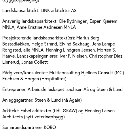
Landskapsarkitekt:
LINK arkitektur AS
Ansvarlig landskapsarkitekt:
Ole Rydningen, Espen Kjærem
MNLA, Anne Kristine Aadnesen MNLA
Prosjekterende landskapsarkitekt(er):
Marius Berg
Bostadløkken, Helge Strand, Eivind Saxhaug, Jens Lampe
Rongstad, alle MNLA, Henning Lindgren Jensen, Morten S.
Haave. Landskapsingeniører: Ivar F. Nielsen, Christopher Diaz
Linnerud, Jonas Collett
Rådgivere/konsulenter:
Multiconsult og Hjellnes Consult (MC).
Erichsen & Horgen (Hospitalitet)
Entreprenør:
Arbeidsfelleskapet Isachsen AS og Steen & Lund
Anleggsgartner:
Steen & Lund (nå Agaia)
Arkitekt:
Fabel arkitekter (tidl. ØKAW) og Henning Larsen
Architects (nytt veterinærbygg)
Samarbeidspartnere:
KORO