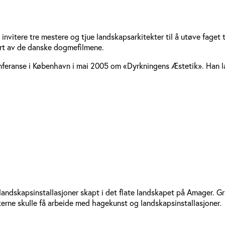
å invitere tre mestere og tjue landskapsarkitekter til å utøve fag
rert av de danske dogmefilmene.
nferanse i København i mai 2005 om «Dyrkningens Æstetik». Han l
e landskapsinstallasjoner skapt i det flate landskapet på Amager. Gr
akerne skulle få arbeide med hagekunst og landskapsinstallasjoner.