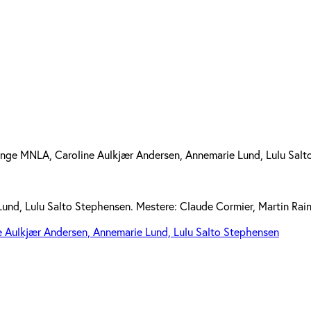
ange MNLA, Caroline Aulkjær Andersen, Annemarie Lund, Lulu Sal
 Lund, Lulu Salto Stephensen. Mestere: Claude Cormier, Martin Ra
e Aulkjær Andersen, Annemarie Lund, Lulu Salto Stephensen