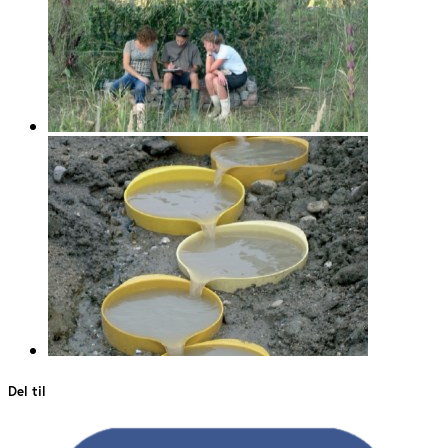
Del til