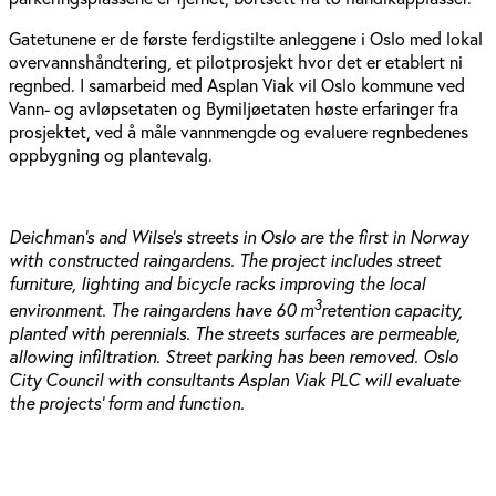
Gatetunene er de første ferdigstilte anleggene i Oslo med lokal
overvannshåndtering, et pilotprosjekt hvor det er etablert ni
regnbed. I samarbeid med Asplan Viak vil Oslo kommune ved
Vann- og avløpsetaten og Bymiljøetaten høste erfaringer fra
prosjektet, ved å måle vannmengde og evaluere regnbedenes
oppbygning og plantevalg.
Deichman’s and Wilse’s streets in Oslo are the first in Norway
with constructed raingardens. The project includes street
furniture, lighting and bicycle racks improving the local
3
environment. The raingardens have 60 m
retention capacity,
planted with perennials. The streets surfaces are permeable,
allowing infiltration. Street parking has been removed. Oslo
City Council with consultants Asplan Viak PLC will evaluate
the projects’ form and function
.