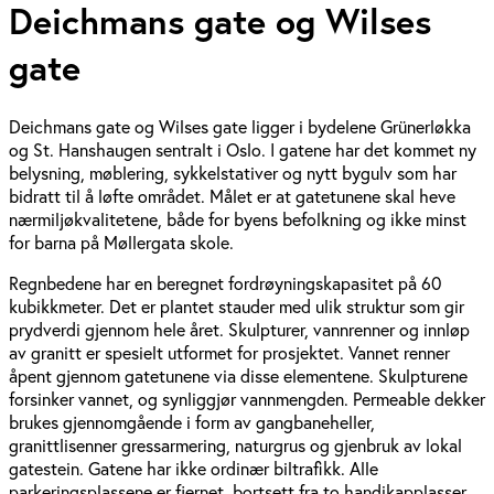
Deichmans gate og Wilses
gate
Deichmans gate og Wilses gate ligger i bydelene Grünerløkka
og St. Hanshaugen sentralt i Oslo. I gatene har det kommet ny
belysning, møblering, sykkelstativer og nytt bygulv som har
bidratt til å løfte området. Målet er at gatetunene skal heve
nærmiljøkvalitetene, både for byens befolkning og ikke minst
for barna på Møllergata skole.
Regnbedene har en beregnet fordrøyningskapasitet på 60
kubikkmeter. Det er plantet stauder med ulik struktur som gir
prydverdi gjennom hele året. Skulpturer, vannrenner og innløp
av granitt er spesielt utformet for prosjektet. Vannet renner
åpent gjennom gatetunene via disse elementene. Skulpturene
forsinker vannet, og synliggjør vannmengden. Permeable dekker
brukes gjennomgående i form av gangbaneheller,
granittlisenner gressarmering, naturgrus og gjenbruk av lokal
gatestein. Gatene har ikke ordinær biltrafikk. Alle
parkeringsplassene er fjernet, bortsett fra to handikapplasser.