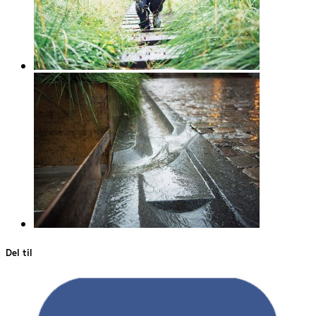
Del til