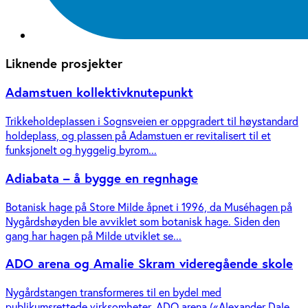
Liknende prosjekter
Adamstuen kollektivknutepunkt
Trikkeholdeplassen i Sognsveien er oppgradert til høystandard
holdeplass, og plassen på Adamstuen er revitalisert til et
funksjonelt og hyggelig byrom...
Adiabata – å bygge en regnhage
Botanisk hage på Store Milde åpnet i 1996, da Muséhagen på
Nygårdshøyden ble avviklet som botanisk hage. Siden den
gang har hagen på Milde utviklet se...
ADO arena og Amalie Skram videregående skole
Nygårdstangen transformeres til en bydel med
publikumsrettede virksomheter. ADO arena («Alexander Dale