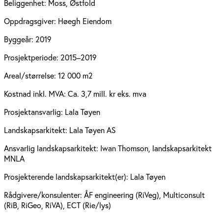
Beliggenhet:
Moss, Østfold
Oppdragsgiver:
Høegh Eiendom
Byggeår:
2019
Prosjektperiode:
2015–2019
Areal/størrelse:
12 000 m2
Kostnad inkl. MVA:
Ca. 3,7 mill. kr eks. mva
Prosjektansvarlig:
Lala Tøyen
Landskapsarkitekt:
Lala Tøyen AS
Ansvarlig landskapsarkitekt:
Iwan Thomson, landskaps­arkitekt
MNLA
Prosjekterende landskapsarkitekt(er):
Lala Tøyen
Rådgivere/konsulenter:
ÅF engineering (RiVeg), Multiconsult
(RiB, RiGeo, RiVA), ECT (Rie/lys)