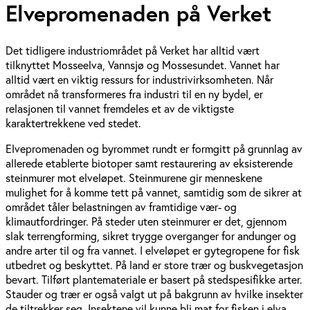
Elvepromenaden på Verket
Det tidligere industriområdet på Verket har alltid vært
tilknyttet Mosseelva, Vannsjø og Mossesundet. Vannet har
alltid vært en viktig ressurs for industrivirksomheten. Når
området nå transformeres fra industri til en ny bydel, er
relasjonen til vannet fremdeles et av de viktigste
karaktertrekkene ved stedet.
Elvepromenaden og byrommet rundt er formgitt på grunnlag av
allerede etablerte biotoper samt restaurering av eksisterende
steinmurer mot elveløpet. Steinmurene gir menneskene
mulighet for å komme tett på vannet, samtidig som de sikrer at
området tåler belastningen av framtidige vær- og
klimautfordringer. På steder uten steinmurer er det, gjennom
slak terrengforming, sikret trygge overganger for andunger og
andre arter til og fra vannet. I elveløpet er gytegropene for fisk
utbedret og beskyttet. På land er store trær og buskvegetasjon
bevart. Tilført plantemateriale er basert på stedspesifikke arter.
Stauder og trær er også valgt ut på bakgrunn av hvilke insekter
de tiltrekker seg. Insektene vil kunne bli mat for fisken i elva.