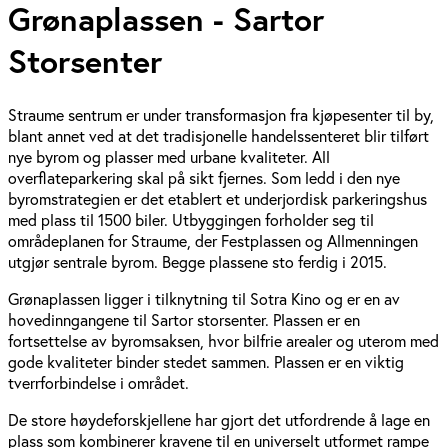
Grønaplassen - Sartor
Storsenter
Straume sentrum er under transformasjon fra kjøpe­senter til by,
blant annet ved at det tradisjo­nelle handelssenteret blir tilført
nye byrom og plasser med urbane kvaliteter. All
overflateparkering skal på sikt fjernes. Som ledd i den nye
byromstrategien er det etablert et underjordisk parkeringshus
med plass til 1500 biler. Utbyggingen forholder seg til
områdeplanen for Straume, der Festplassen og Allmenningen
utgjør sentrale byrom. Begge plassene sto ferdig i 2015.
Grønaplassen ligger i tilknytning til Sotra Kino og er en av
hovedinngangene til Sartor storsenter. Plassen er en
fortsettelse av byromsaksen, hvor bilfrie arealer og uterom med
gode kvaliteter binder stedet sammen. Plassen er en viktig
tverrforbindelse i området.
De store høydeforskjellene har gjort det utfordrende å lage en
plass som kombinerer kravene til en universelt utformet rampe