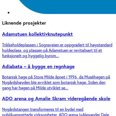
Liknende prosjekter
Adamstuen kollektivknutepunkt
Trikkeholdeplassen i Sognsveien er oppgradert til høystandard
holdeplass, og plassen på Adamstuen er revitalisert til et
funksjonelt og hyggelig byrom...
Adiabata – å bygge en regnhage
Botanisk hage på Store Milde åpnet i 1996, da Muséhagen på
Nygårdshøyden ble avviklet som botanisk hage. Siden den
gang har hagen på Milde utviklet se...
ADO arena og Amalie Skram videregående skole
Nygårdstangen transformeres til en bydel med
publikumsrettede virksomheter. ADO arena («Alexander Dale