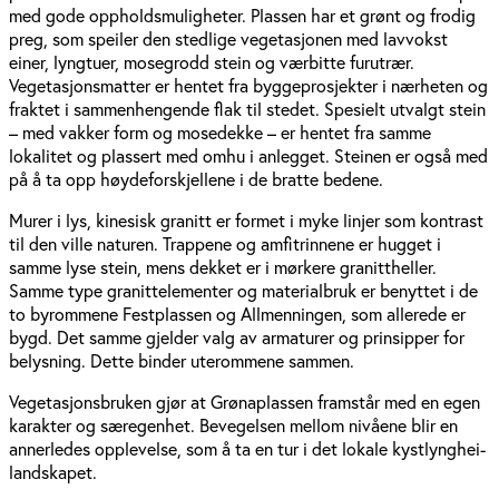
med gode oppholdsmuligheter. Plassen har et grønt og frodig
preg, som speiler den stedlige vegetasjonen med lavvokst
einer, lyngtuer, mosegrodd stein og værbitte furutrær.
Vegetasjonsmatter er hentet fra byggeprosjekter i nærheten og
fraktet i sammenhengende flak til stedet. Spesielt utvalgt stein
– med vakker form og mosedekke – er hentet fra samme
lokalitet og plassert med omhu i anlegget. Steinen er også med
på å ta opp høydeforskjellene i de bratte bedene.
Murer i lys, kinesisk granitt er formet i myke linjer som kontrast
til den ville naturen. Trappene og amfitrinnene er hugget i
samme lyse stein, mens dekket er i mørkere granittheller.
Samme type granittelementer og materialbruk er benyttet i de
to byrommene Festplassen og Allmenningen, som allerede er
bygd. Det samme gjelder valg av armaturer og prinsipper for
belysning. Dette binder uterommene sammen.
Vegetasjonsbruken gjør at Grønaplassen framstår med en egen
karakter og særegenhet. Bevegelsen mellom nivåene blir en
annerledes opplevelse, som å ta en tur i det lokale kystlynghei-
landskapet.