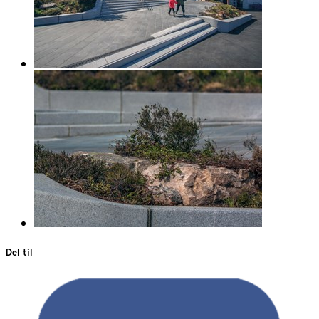
Del til