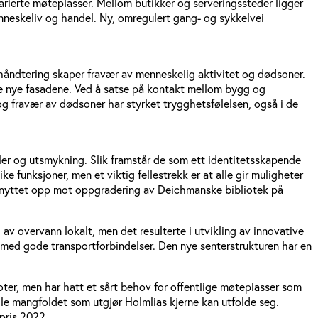
ierte møteplasser. Mellom butikker og serveringssteder ligger
enneskeliv og handel. Ny, omregulert gang- og sykkelvei
shåndtering skaper fravær av menneskelig aktivitet og dødsoner.
 de nye fasadene. Ved å satse på kontakt mellom bygg og
og fravær av dødsoner har styrket trygghetsfølelsen, også i de
er og utsmykning. Slik framstår de som ett identitetsskapende
 funksjoner, men et viktig fellestrekk er at alle gir muligheter
r knyttet opp mot oppgradering av Deichmanske bibliotek på
av overvann lokalt, men det resulterte i utvikling av innovative
 med gode transportforbindelser. Den nye senterstrukturen har en
ioter, men har hatt et sårt behov for offentlige møteplasser som
lle mangfoldet som utgjør Holmlias kjerne kan utfolde seg.
pris 2022.