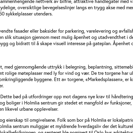
mmenhengende nettverk av bilfrie, attraktive handlegater med var
tydelige, oversiktlige bevegelseslinjer langs en trygg akse med m
50 sykkelplasser utendørs.
ndte fasader eller baksider for parkering, varelevering og avfall
nu en slik situasjon gjennom mest mulig åpenhet og utadvendthet i
gg og bidratt til å skape visuell interesse på gateplan. Åpenhet 
t, med gjennomgående uttrykk i belegning, beplantning, sittemøbl
 rolige møteplasser med ly for vind og vær. De tre torgene har ulike
 de omkringliggende byggene. Ett av torgene, «Markedsplassen», e
r.
. Dette bød på utfordringer opp mot dagens nye krav til håndtering 
g boliger i Holmlia sentrum gir stedet et mangfold av funksjoner,
en likevel urbane opplevelser.
i og eierskap til omgivelsene. Folk som bor på Holmlia er lokalpatr
 Holmlia sentrum muliggjør et myldrende hverdagsliv der det kulture
okalbefolkningen, og senteret ble nominert til Oslo bys arkitektur