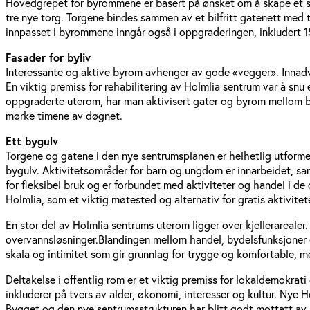
Hovedgrepet for byrommene er basert på ønsket om å skape et sa
tre nye torg. Torgene bindes sammen av et bilfritt gatenett med 
innpasset i byrommene inngår også i oppgraderingen, inkludert 1
Fasader for byliv
Interessante og aktive byrom avhenger av gode «vegger». Innadve
En viktig premiss for rehabilitering av Holmlia sentrum var å s
oppgraderte uterom, har man aktivisert gater og byrom mellom by
mørke timene av døgnet.
Ett bygulv
Torgene og gatene i den nye sentrumsplanen er helhetlig utforme
bygulv. Aktivitetsområder for barn og ungdom er innarbeidet, samt
for fleksibel bruk og er forbundet med aktiviteter og handel i
Holmlia, som et viktig møtested og alternativ for gratis aktivitete
En stor del av Holmlia sentrums uterom ligger over kjellerarealer
overvannsløsninger.Blandingen mellom handel, bydelsfunksjoner o
skala og intimitet som gir grunnlag for trygge og komfortable, m
Deltakelse i offentlig rom er et viktig premiss for lokaldemokrat
inkluderer på tvers av alder, økonomi, interesser og kultur. Nye
Bygget og den nye sentrumsstrukturen har blitt godt mottatt av l