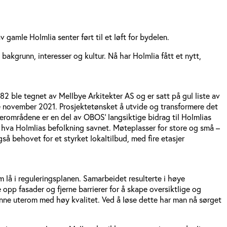
gamle Holmlia senter ført til et løft for bydelen.
akgrunn, interesser og kultur. Nå har Holmlia fått et nytt,
 ble tegnet av Mellbye Arkitekter AS og er satt på gul liste av
se november 2021. Prosjektetønsket å utvide og transformere det
erområdene er en del av OBOS’ langsiktige bidrag til Holmlias
i hva Holmlias befolkning savnet. Møteplasser for store og små –
å behovet for et styrket lokaltilbud, med fire etasjer
 lå i reguleringsplanen. Samarbeidet resulterte i høye
opp fasader og fjerne barrierer for å skape oversiktlige og
rønne uterom med høy kvalitet. Ved å løse dette har man nå sørget