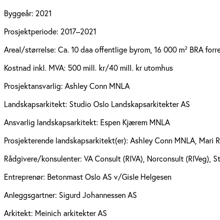
Byggeår:
2021
Prosjektperiode:
2017–2021
Areal/størrelse:
Ca. 10 daa offentlige byrom, 16 000 m² BRA forr
Kostnad inkl. MVA:
500 mill. kr/40 mill. kr utomhus
Prosjektansvarlig:
Ashley Conn MNLA
Landskapsarkitekt:
Studio Oslo Landskapsarkitekter AS
Ansvarlig landskapsarkitekt:
Espen Kjærem MNLA
Prosjekterende landskapsarkitekt(er):
Ashley Conn MNLA, Mari R
Rådgivere/konsulenter:
VA Consult (RIVA), Norconsult (RIVeg), St
Entreprenør:
Betonmast Oslo AS v/Gisle Helgesen
Anleggsgartner:
Sigurd Johannessen AS
Arkitekt:
Meinich arkitekter AS