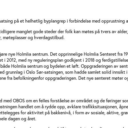
tsing på et helhetlig byplangrep i forbindelse med opprustning av 
ligere manglet gode steder der folk kan møtes på tvers av alder, b
r, møteplasser og hverdagstilbud.
 nye Holmlia sentrum. Det opprinnelige Holmlia Senteret fra 1982
t i 2012, med ny reguleringsplan godkjent i 2018 og ferdigstillel
i både Holmlia sentrum og bydelen et løft. Oppgraderingen av sent
med grunnlag i Oslo Sør-satsingen, som hadde samlet solid innsikt 
ene fra befolkningenfor oppgraderingen. Det nye senteret møter ogs
eid med OBOS om en felles forståelse av området og de føringer som
stningen handlet om å rydde opp, avklare trafikksituasjonen, åpne 
ettelegges for aktivitet på bakkenivå, i form av sosiale, aktive, g
hele dagen og året.