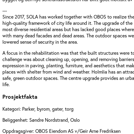
---
Since 2017, SOLA has worked together with OBOS to realize the 
high-quality framework of city life around it. The upgrade of the
most diverse residential areas but has lacked good places where 
with many dead facades and dead areas. The outdoor spaces were
lowered sense of security in the area.
A focus in the rehabilitation was that the built structures were
challenge was about cleaning up, opening, and removing barriers t
expression in paving, planting, furniture, and aesthetics that ma
places with shelter from wind and weather. Holmlia has an attract
safe, green outdoor spaces. The centre upgrade provides an urb
life.
Prosjektfakta
Kategori:
Parker, byrom, gater, torg
Beliggenhet:
Søndre Nordstrand, Oslo
Oppdragsgiver:
OBOS Eiendom AS v/Geir Arne Fredriksen