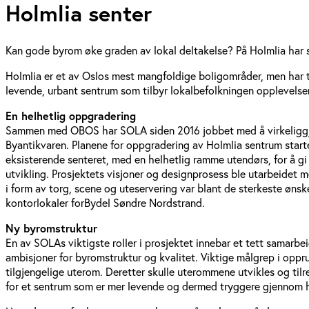
Holmlia senter
Kan gode byrom øke graden av lokal deltakelse? På Holmlia har sa
Holmlia er et av Oslos mest mangfoldige boligområder, men har tid
levende, urbant sentrum som tilbyr lokalbefolkningen opplevelse
En helhetlig oppgradering
Sammen med OBOS har SOLA siden 2016 jobbet med å virkeliggjøre
Byantikvaren. Planene for oppgradering av Holmlia sentrum starte
eksisterende senteret, med en helhetlig ramme utendørs, for å g
utvikling. Prosjektets visjoner og designprosess ble utarbeidet 
i form av torg, scene og uteservering var blant de sterkeste ønsk
kontorlokaler forBydel Søndre Nordstrand.
Ny byromstruktur
En av SOLAs viktigste roller i prosjektet innebar et tett samarb
ambisjoner for byromstruktur og kvalitet. Viktige målgrep i oppru
tilgjengelige uterom. Deretter skulle uterommene utvikles og tilr
for et sentrum som er mer levende og dermed tryggere gjennom 