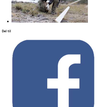
Del til