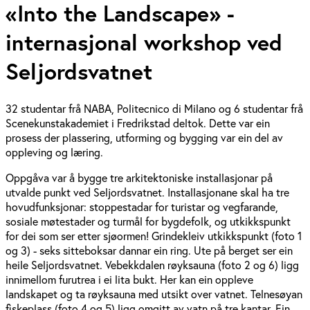
«Into the Landscape» -
internasjonal workshop ved
Seljordsvatnet
32 studentar frå NABA, Politecnico di Milano og 6 studentar frå
Scenekunstakademiet i Fredrikstad deltok. Dette var ein
prosess der plassering, utforming og bygging var ein del av
oppleving og læring.
Oppgåva var å bygge tre arkitektoniske installasjonar på
utvalde punkt ved Seljordsvatnet. Installasjonane skal ha tre
hovudfunksjonar: stoppestadar for turistar og vegfarande,
sosiale møtestader og turmål for bygdefolk, og utkikkspunkt
for dei som ser etter sjøormen! Grindekleiv utkikkspunkt (foto 1
og 3) - seks sitteboksar dannar ein ring. Ute på berget ser ein
heile Seljordsvatnet. Vebekkdalen røyksauna (foto 2 og 6) ligg
innimellom furutrea i ei lita bukt. Her kan ein oppleve
landskapet og ta røyksauna med utsikt over vatnet. Telnesøyan
fiskeplass (foto 4 og 5) ligg omgitt av vatn på tre kantar. Ein