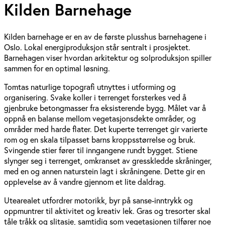
Kilden Barnehage
Kilden barnehage er en av de første plusshus barnehagene i
Oslo. Lokal energiproduksjon står sentralt i prosjektet.
Barnehagen viser hvordan arkitektur og solproduksjon spiller
sammen for en optimal løsning.
Tomtas naturlige topografi utnyttes i utforming og
organisering. Svake koller i terrenget forsterkes ved å
gjenbruke betongmasser fra eksisterende bygg. Målet var å
oppnå en balanse mellom vegetasjonsdekte områder, og
områder med harde flater. Det kuperte terrenget gir varierte
rom og en skala tilpasset barns kroppsstørrelse og bruk.
Svingende stier fører til inngangene rundt bygget. Stiene
slynger seg i terrenget, omkranset av gresskledde skråninger,
med en og annen naturstein lagt i skråningene. Dette gir en
opplevelse av å vandre gjennom et lite daldrag.
Utearealet utfordrer motorikk, byr på sanse-inntrykk og
oppmuntrer til aktivitet og kreativ lek. Gras og tresorter skal
tåle tråkk og slitasje, samtidig som vegetasjonen tilfører noe