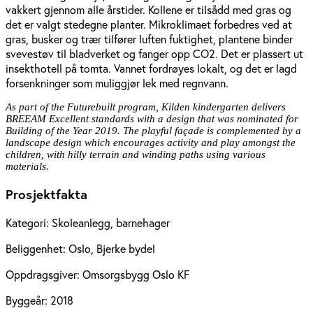
vakkert gjennom alle årstider. Kollene er tilsådd med gras og
det er valgt stedegne planter. Mikroklimaet forbedres ved at
gras, busker og trær tilfører luften fuktighet, plantene binder
svevestøv til bladverket og fanger opp CO2. Det er plassert ut
insekthotell på tomta. Vannet fordrøyes lokalt, og det er lagd
forsenkninger som muliggjør lek med regnvann.
As part of the Futurebuilt program, Kilden kindergarten delivers
BREEAM Excellent standards with a design that was nominated for
Building of the Year 2019. The playful façade is complemented by a
landscape design which encourages activity and play amongst the
children, with hilly terrain and winding paths using various
materials.
Prosjektfakta
Kategori:
Skoleanlegg, barnehager
Beliggenhet:
Oslo, Bjerke bydel
Oppdragsgiver:
Omsorgsbygg Oslo KF
Byggeår:
2018