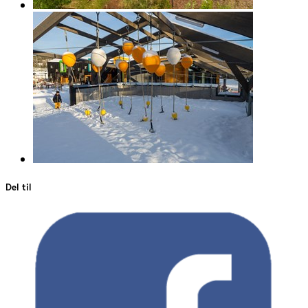
Del til