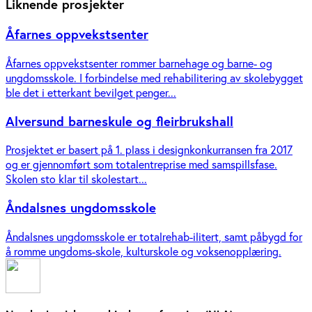
Liknende prosjekter
Åfarnes oppvekstsenter
Åfarnes oppvekstsenter rommer barnehage og barne- og
ungdomsskole. I forbindelse med rehabilitering av skolebygget
ble det i etterkant bevilget penger...
Alversund barneskule og fleirbrukshall
Prosjektet er basert på 1. plass i designkonkurransen fra 2017
og er gjennomført som totalentreprise med samspillsfase.
Skolen sto klar til skolestart...
Åndalsnes ungdomsskole
Åndalsnes ungdomsskole er totalrehab-ilitert, samt påbygd for
å romme ungdoms-skole, kulturskole og voksenopplæring.