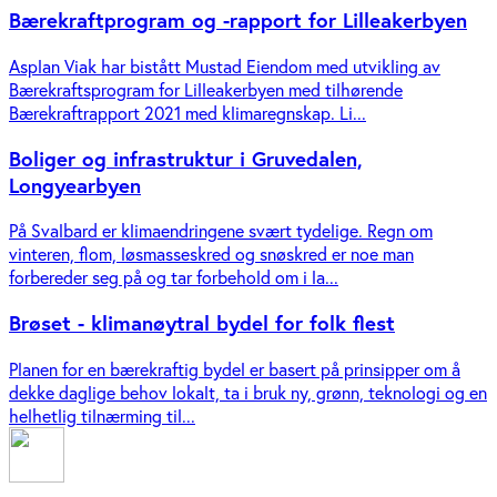
Bærekraftprogram og -rapport for Lilleakerbyen
Asplan Viak har bistått Mustad Eiendom med utvikling av
Bærekraftsprogram for Lilleakerbyen med tilhørende
Bærekraftrapport 2021 med klimaregnskap. Li...
Boliger og infrastruktur i Gruvedalen,
Longyearbyen
På Svalbard er klimaendringene svært tydelige. Regn om
vinteren, flom, løsmasseskred og snøskred er noe man
forbereder seg på og tar forbehold om i la...
Brøset - klimanøytral bydel for folk flest
Planen for en bærekraftig bydel er basert på prinsipper om å
dekke daglige behov lokalt, ta i bruk ny, grønn, teknologi og en
helhetlig tilnærming til...