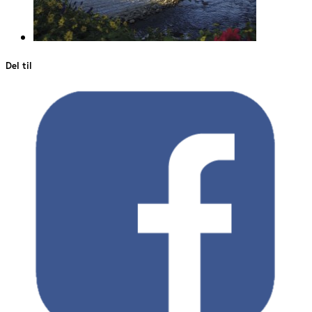
Del til