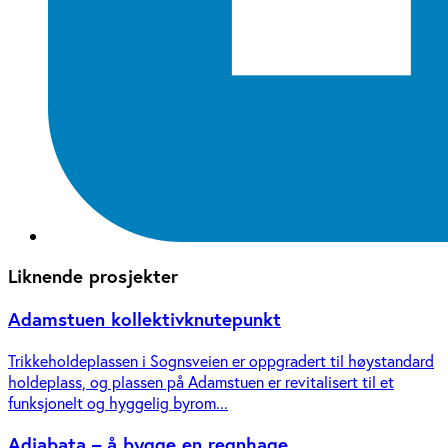
Liknende prosjekter
Adamstuen kollektivknutepunkt
Trikkeholdeplassen i Sognsveien er oppgradert til høystandard
holdeplass, og plassen på Adamstuen er revitalisert til et
funksjonelt og hyggelig byrom...
Adiabata – å bygge en regnhage