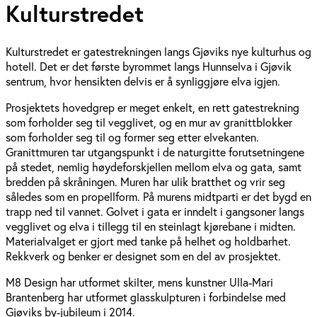
Kulturstredet
Kulturstredet er gatestrekningen langs Gjøviks nye kulturhus og
hotell. Det er det første byrommet langs Hunnselva i Gjøvik
sentrum, hvor hensikten delvis er å synliggjøre elva igjen.
Prosjektets hovedgrep er meget enkelt, en rett gatestrekning
som forholder seg til vegglivet, og en mur av granittblokker
som forholder seg til og former seg etter elvekanten.
Granittmuren tar utgangspunkt i de naturgitte forutsetningene
på stedet, nemlig høydeforskjellen mellom elva og gata, samt
bredden på skråningen. Muren har ulik bratthet og vrir seg
således som en propellform. På murens midtparti er det bygd en
trapp ned til vannet. Golvet i gata er inndelt i gangsoner langs
vegglivet og elva i tillegg til en steinlagt kjørebane i midten.
Materialvalget er gjort med tanke på helhet og holdbarhet.
Rekkverk og benker er designet som en del av prosjektet.
M8 Design har utformet skilter, mens kunstner Ulla-Mari
Brantenberg har utformet glasskulpturen i forbindelse med
Gjøviks by-jubileum i 2014.