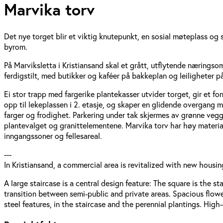
Marvika torv
Det nye torget blir et viktig knutepunkt, en sosial møteplass og 
byrom.
På Marviksletta i Kristiansand skal et grått, utflytende næringso
ferdigstilt, med butikker og kaféer på bakkeplan og leiligheter p
Ei stor trapp med fargerike plantekasser utvider torget, gir et
opp til lekeplassen i 2. etasje, og skaper en glidende overgang m
farger og frodighet. Parkering under tak skjermes av grønne vegge
plantevalget og granittelementene. Marvika torv har høy materialk
inngangssoner og fellesareal.
---
In Kristiansand, a commercial area is revitalized with new housi
A large staircase is a central design feature: The square is the s
transition between semi-public and private areas. Spacious flowe
steel features, in the staircase and the perennial plantings. High