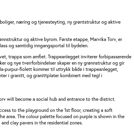
boliger, næring og tjenesteyting, ny grøntstruktur og aktive
rønnstruktur og aktive byrom. Første etappe, Marvika Torv, er
lass og samtidig inngangsportal til bydelen.
vet, trappa som amfiet. Trappeanlegget inviterer forbipasserende
kker og nye tverrforbindelser skaper en ny grønnstruktur og gir
lla-purpur-fiolett kommer til uttrykk både i trappeanlegget,
er i granitt, og granittplater kombinert med tegl i
rv will become a social hub and entrance to the district.
access to the playground on the 1st floor, creating a soft
he area. The colour palette focused on purple is shown in the
, and clay pavers in the residential zones.