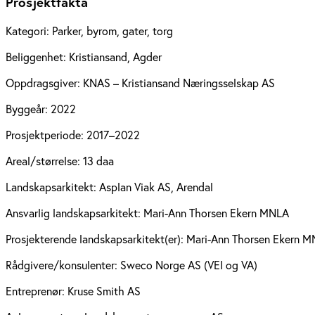
Prosjektfakta
Kategori:
Parker, byrom, gater, torg
Beliggenhet:
Kristiansand, Agder
Oppdragsgiver:
KNAS – Kristiansand Næringsselskap AS
Byggeår:
2022
Prosjektperiode:
2017–2022
Areal/størrelse:
13 daa
Landskapsarkitekt:
Asplan Viak AS, Arendal
Ansvarlig landskapsarkitekt:
Mari-Ann Thorsen Ekern MNLA
Prosjekterende landskapsarkitekt(er):
Mari-Ann Thorsen Ekern M
Rådgivere/konsulenter:
Sweco Norge AS (VEI og VA)
Entreprenør:
Kruse Smith AS