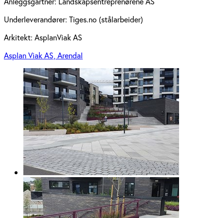
Anleggsgartner:
Landskapsentreprenørene AS
Underleverandører:
Tiges.no (stålarbeider)
Arkitekt:
AsplanViak AS
Asplan Viak AS, Arendal