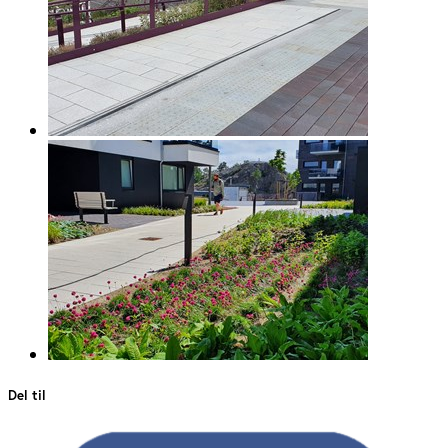
Del til