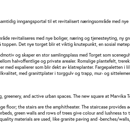
samtidig inngangsportal til et revitalisert næringsområde med nye 
mråde revitaliseres med nye boliger, næring og tjenesteyting, ny g
å toppen. Det nye torget blir et viktig knutepunkt, en sosial møtep
 fondmotiv og skaper en stor samlingsplass med Torget som scenegul
ellom halvoffentlige og private arealer. Romslige plantefelt, trere
r med espalierer som blir dekt av klatreplanter. Fargepaletten i li
valitet, med granittplater i torggulv og trapp, mur- og sittelement
ng, greenery, and active urban spaces. The new square at Marvika To
tage floor; the stairs are the amphitheater. The staircase provides 
rbeds, green walls and rows of trees give colour and lushness to t
-quality materials are used, like granite paving and -benches/walls