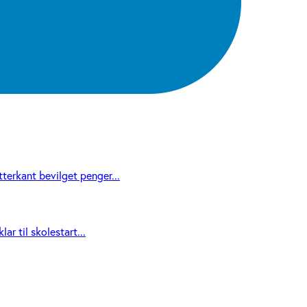
terkant bevilget penger...
r til skolestart...