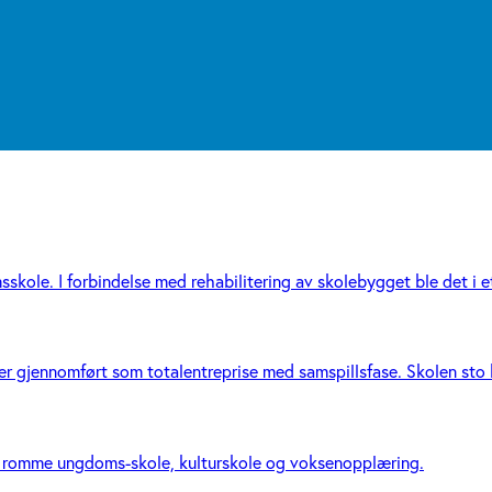
le. I forbindelse med rehabilitering av skolebygget ble det i et
er gjennomført som totalentreprise med samspillsfase. Skolen sto kla
 å romme ungdoms-skole, kulturskole og voksenopplæring.