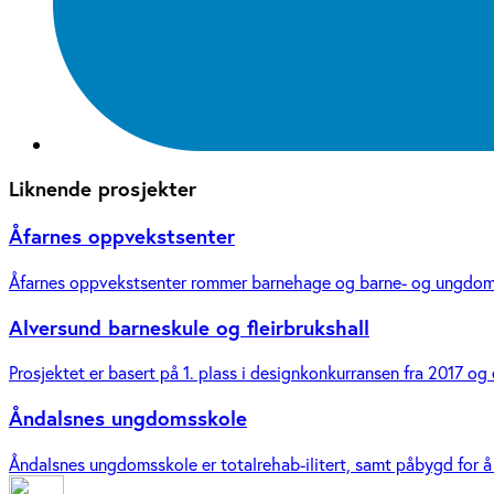
Liknende prosjekter
Åfarnes oppvekstsenter
Åfarnes oppvekstsenter rommer barnehage og barne- og ungdomssko
Alversund barneskule og fleirbrukshall
Prosjektet er basert på 1. plass i designkonkurransen fra 2017 og 
Åndalsnes ungdomsskole
Åndalsnes ungdomsskole er totalrehab-ilitert, samt påbygd for