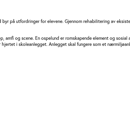
ad byr på utfordringer for elevene. Gjennom rehabilitering av eksi
eløp, amfi og scene. En ospelund er romskapende element og sosial ar
 hjertet i skoleanlegget. Anlegget skal fungere som et nærmiljøan