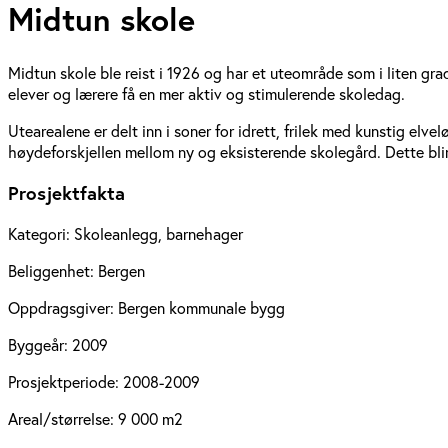
Midtun skole
Midtun skole ble reist i 1926 og har et uteområde som i liten gr
elever og lærere få en mer aktiv og stimulerende skoledag.
Utearealene er delt inn i soner for idrett, frilek med kunstig elv
høydeforskjellen mellom ny og eksisterende skolegård. Dette blir
Prosjektfakta
Kategori:
Skoleanlegg, barnehager
Beliggenhet:
Bergen
Oppdragsgiver:
Bergen kommunale bygg
Byggeår:
2009
Prosjektperiode:
2008-2009
Areal/størrelse:
9 000 m2