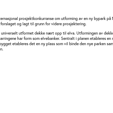
ernasjonal prosjektkonkurranse om utforming av en ny bypark på Ne
forslaget og lagt til grunn for videre prosjektering.
universelt utformet dekke nært opp til elva. Utformingen av dekket 
sparringene har form som elvebanker. Sentralt i planen etableres e
-bygget etableres det en ny plass som vil binde den nye parken sa
n.