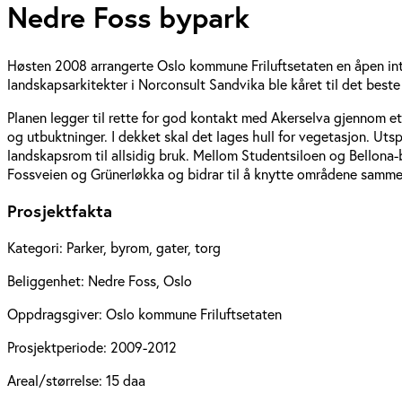
Nedre Foss bypark
Høsten 2008 arrangerte Oslo kommune Friluftsetaten en åpen int
landskapsarkitekter i Norconsult Sandvika ble kåret til det beste 
Planen legger til rette for god kontakt med Akerselva gjennom et 
og utbuktninger. I dekket skal det lages hull for vegetasjon. Ut
landskapsrom til allsidig bruk. Mellom Studentsiloen og Bellona
Fossveien og Grünerløkka og bidrar til å knytte områdene samme
Prosjektfakta
Kategori:
Parker, byrom, gater, torg
Beliggenhet:
Nedre Foss, Oslo
Oppdragsgiver:
Oslo kommune Friluftsetaten
Prosjektperiode:
2009-2012
Areal/størrelse:
15 daa