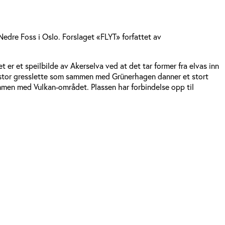
dre Foss i Oslo. Forslaget «FLYT» forfattet av
er et speilbilde av Akerselva ved at det tar former fra elvas inn 
n stor gresslette som sammen med Grünerhagen danner et stort 
mmen med Vulkan-området. Plassen har forbindelse opp til 