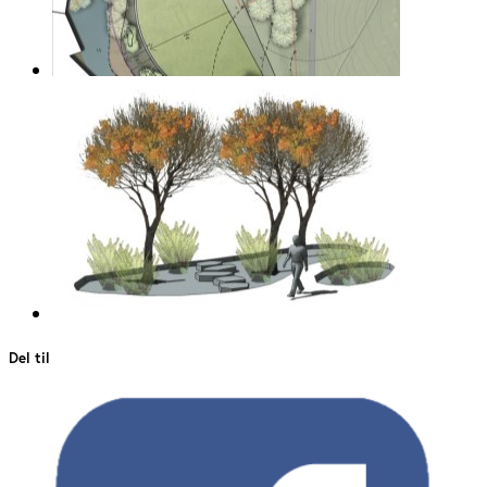
Del til