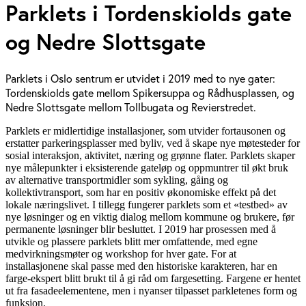
Parklets i Tordenskiolds gate
og Nedre Slottsgate
Parklets i Oslo sentrum er utvidet i 2019 med to nye gater:
Tordenskiolds gate mellom Spikersuppa og Rådhusplassen, og
Nedre Slottsgate mellom Tollbugata og Revierstredet.
Parklets er midlertidige installasjoner, som utvider fortausonen og
erstatter parkeringsplasser med byliv, ved å skape nye møtesteder for
sosial interaksjon, aktivitet, næring og grønne flater. Parklets skaper
nye målepunkter i eksisterende gateløp og oppmuntrer til økt bruk
av alternative transportmidler som sykling, gåing og
kollektivtransport, som har en positiv økonomiske effekt på det
lokale næringslivet. I tillegg fungerer parklets som et «testbed» av
nye løsninger og en viktig dialog mellom kommune og brukere, før
permanente løsninger blir besluttet. I 2019 har prosessen med å
utvikle og plassere parklets blitt mer omfattende, med egne
medvirkningsmøter og workshop for hver gate. For at
installasjonene skal passe med den historiske karakteren, har en
farge-ekspert blitt brukt til å gi råd om fargesetting. Fargene er hentet
ut fra fasadeelementene, men i nyanser tilpasset parkletenes form og
funksjon.