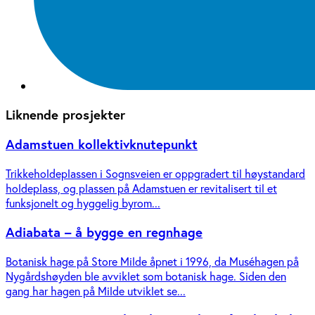
Liknende prosjekter
Adamstuen kollektivknutepunkt
Trikkeholdeplassen i Sognsveien er oppgradert til høystandard
holdeplass, og plassen på Adamstuen er revitalisert til et
funksjonelt og hyggelig byrom...
Adiabata – å bygge en regnhage
Botanisk hage på Store Milde åpnet i 1996, da Muséhagen på
Nygårdshøyden ble avviklet som botanisk hage. Siden den
gang har hagen på Milde utviklet se...