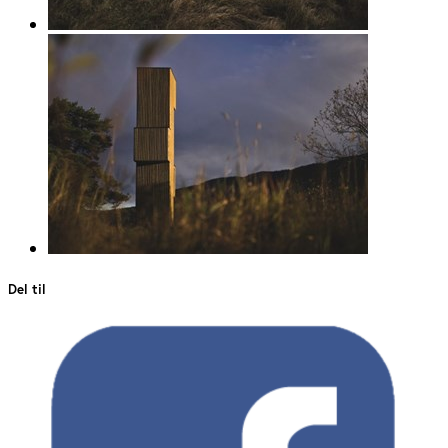
Del til