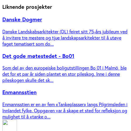
Liknende prosjekter
Danske Dogmer
Danske Landskabsarkitekter (DL) feiret sitt 75-års jubileum ved
å invitere tre mestere og tjue landskapsarkitekter til å utøve
faget tematisert som do...
Det gode møtestedet - Bo01
Som del av den europeiske boligutstillingen Bo 01 i Malmö, ble
det for et par år siden plantet en stor pileskog. Inne i denne
pileskogen skulle det sk...
Enmannsstien
Enmannsstien er en av fem «Tankeplasser» langs Pilgrimsleden i
Innlandet fylke. Oppgaven var å skape et sted for refleksjon og
mulighet til å «tanke o...