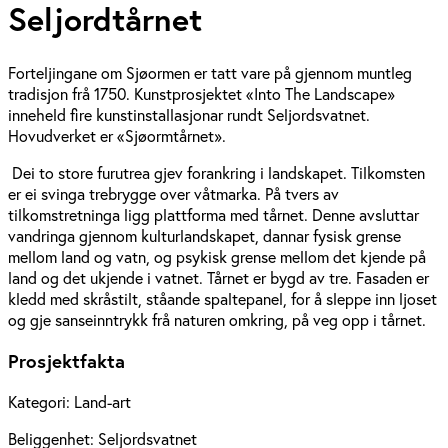
Seljordtårnet
Forteljingane om Sjøormen er tatt vare på gjennom muntleg
tradisjon frå 1750. Kunstprosjektet «Into The Landscape»
inneheld fire kunstinstallasjonar rundt Seljordsvatnet.
Hovudverket er «Sjøormtårnet».
Dei to store furutrea gjev forankring i landskapet. Tilkomsten
er ei svinga trebrygge over våtmarka. På tvers av
tilkomstretninga ligg plattforma med tårnet. Denne avsluttar
vandringa gjennom kulturlandskapet, dannar fysisk grense
mellom land og vatn, og psykisk grense mellom det kjende på
land og det ukjende i vatnet. Tårnet er bygd av tre. Fasaden er
kledd med skråstilt, ståande spaltepanel, for å sleppe inn ljoset
og gje sanseinntrykk frå naturen omkring, på veg opp i tårnet.
Prosjektfakta
Kategori:
Land-art
Beliggenhet:
Seljordsvatnet