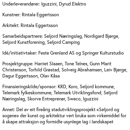
Underleverandører:
Iguzzini, Dyrud Elektro
Kunstner:
Rintala Eggertsson
Arkitekt:
Rintala Eggertsson
Samarbeidspartnere:
Seljord Næringslag, Nordigard Bjørge,
Seljord Kunstforening, Seljord Camping
Idé/initiativtaker:
Feste Grenland AS og Springer Kulturstudio
Prosjektgruppe:
Harriet Slaaen, Tone Telnes, Gunn Marit
Christenson, Torhild Grøstad, Solveig Abrahamsen, Leiv Bjørge,
Dagur Eggertsson, Olav Kåsa
Finansieringskilde/sponsor:
KRD, Koro, Seljord kommune,
Telemark fylkeskommune, Telemark Utviklingsfond, Seljord
Næringslag, Skorve Entreprenør, Sweco, Iguzzini
Annet:
Del av eit fireårig stadutviklingsprosjekt «Seljord og
sogene» der kunst og arkitektur vert bruka som virkemiddel for
å skape attraksjon og formidle usynlege lag i landskapet