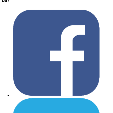
Del til