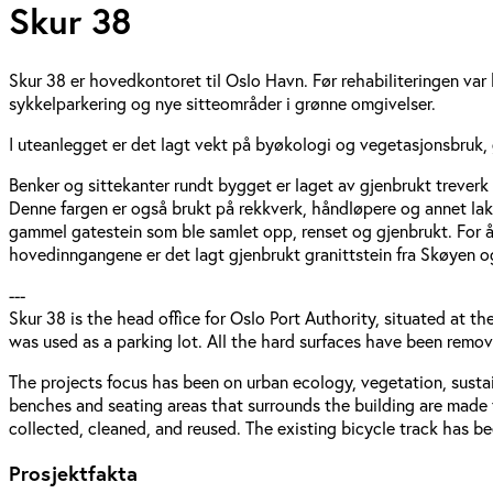
Skur 38
Skur 38 er hovedkontoret til Oslo Havn. Før rehabiliteringen var 
sykkelparkering og nye sitteområder i grønne omgivelser.
I uteanlegget er det lagt vekt på byøkologi og vegetasjonsbruk, 
Benker og sittekanter rundt bygget er laget av gjenbrukt trever
Denne fargen er også brukt på rekkverk, håndløpere og annet lakk
gammel gatestein som ble samlet opp, renset og gjenbrukt. For å få
hovedinngangene er det lagt gjenbrukt granittstein fra Skøyen o
---
Skur 38 is the head office for Oslo Port Authority, situated at 
was used as a parking lot. All the hard surfaces have been remov
The projects focus has been on urban ecology, vegetation, sustain
benches and seating areas that surrounds the building are made
collected, cleaned, and reused. The existing bicycle track has 
Prosjektfakta