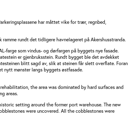
Parkeringsplassene har måttet vike for trær, regnbed,
isk ramme rundt det tidligere havnelageret på Akershusstranda.
RAL-farge som vindus- og dørfargen på byggets nye fasade.
gatestein er gjenbruksstein. Rundt bygget ble det avdekket
teinen blitt sagd av, slik at steinen får slett overflate. Foran
 et nytt mønster langs byggets østfasade.
e rehabilitation, the area was dominated by hard surfaces and
ng areas.
a historic setting around the former port warehouse. The new
 cobblestones were uncovered. All the cobblestones were