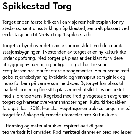
Spikkestad Torg
Torget er den første brikken i en visjonær helhetsplan for ny
steds- og sentrumsutvikling i Spikkestad, sentralt plassert ved
endestasjonen til NSBs «Linje 1 Spikkestad».
Torget er bygd over det gamle sporområdet, ved den gamle
stasjonsbygningen. I vestenden av torget er en ny kulturkirke
under oppføring. Med torget på plass er det klart for videre
utbygging av næring og boliger. Torget har tre soner.
Festplassen har rom for store arrangementer. Her er scene med
gobo stjernebelysning kveldstid og vannsprut som gir lek og
moro for barn på varme sommerdager. Bytorget har plass til
markedsboder og fine sitteplasser med utsikt til vannspeilet
med sildrende vann. Regnbed med frodig vegetasjon avgrenser
torget og ivaretar overvannshåndteringen. Kulturkirkebakken
ferdigstilles i 2018. Her skal vegetasjonen trekkes lenger inn på
torget for å skape skjermede utearealer nær Kulturkirken.
Utforming og materialbruk er inspirert av tidligere
teglverksdrift i området. Rød marktegl danner en bred rød løper