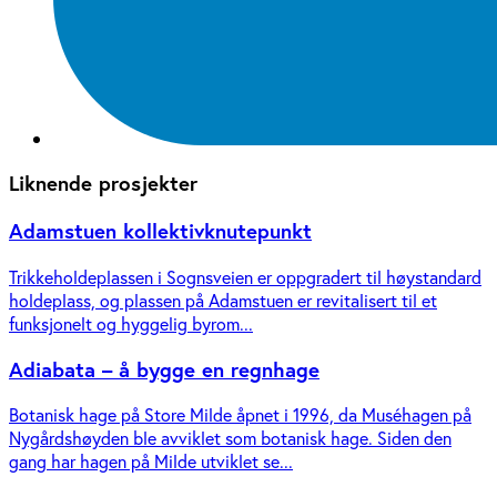
Liknende prosjekter
Adamstuen kollektivknutepunkt
Trikkeholdeplassen i Sognsveien er oppgradert til høystandard
holdeplass, og plassen på Adamstuen er revitalisert til et
funksjonelt og hyggelig byrom...
Adiabata – å bygge en regnhage
Botanisk hage på Store Milde åpnet i 1996, da Muséhagen på
Nygårdshøyden ble avviklet som botanisk hage. Siden den
gang har hagen på Milde utviklet se...