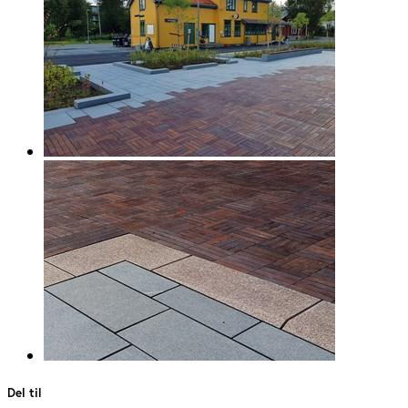
Del til