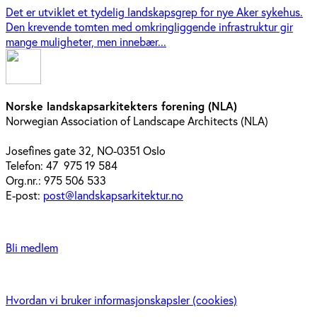
Det er utviklet et tydelig landskapsgrep for nye Aker sykehus.
Den krevende tomten med omkringliggende infrastruktur gir
mange muligheter, men innebær...
Norske landskapsarkitekters forening (NLA)
Norwegian Association of Landscape Architects (NLA)
Josefines gate 32, NO-0351 Oslo
Telefon: 47 975 19 584
Org.nr.: 975 506 533
E-post:
post@landskapsarkitektur.no
Bli medlem
Hvordan vi bruker informasjonskapsler (cookies)