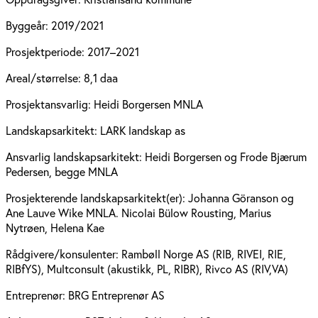
Byggeår:
2019/2021
Prosjektperiode:
2017–2021
Areal/størrelse:
8,1 daa
Prosjektansvarlig:
Heidi Borgersen MNLA
Landskapsarkitekt:
LARK landskap as
Ansvarlig landskapsarkitekt:
Heidi Borgersen og Frode Bjærum
Pedersen, begge MNLA
Prosjekterende landskapsarkitekt(er):
Johanna Göranson og
Ane Lauve Wike MNLA. Nicolai Bülow Rousting, Marius
Nytrøen, Helena Kae
Rådgivere/konsulenter:
Rambøll Norge AS (RIB, RIVEI, RIE,
RIBfYS), Multconsult (akustikk, PL, RIBR), Rivco AS (RIV,VA)
Entreprenør:
BRG Entreprenør AS