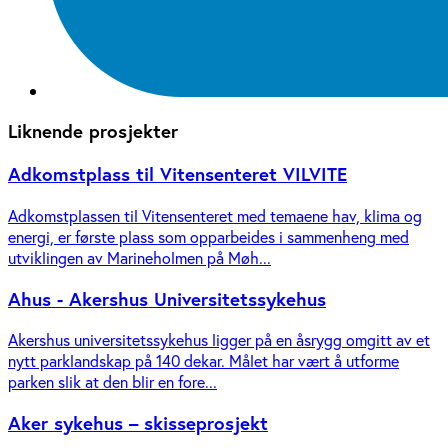
Liknende prosjekter
Adkomstplass til Vitensenteret VILVITE
Adkomstplassen til Vitensenteret med temaene hav, klima og
energi, er første plass som opparbeides i sammenheng med
utviklingen av Marineholmen på Møh...
Ahus - Akershus Universitetssykehus
Akershus universitetssykehus ligger på en åsrygg omgitt av et
nytt parklandskap på 140 dekar. Målet har vært å utforme
parken slik at den blir en fore...
Aker sykehus – skisseprosjekt