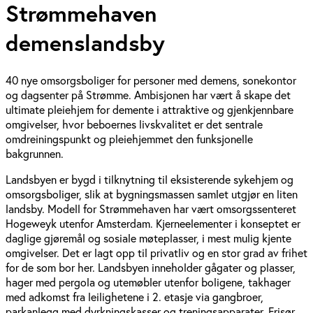
Strømmehaven
demenslandsby
40 nye omsorgsboliger for personer med demens, sonekontor
og dagsenter på Strømme. Ambisjonen har vært å skape det
ultimate pleiehjem for demente i attraktive og gjenkjennbare
omgivelser, hvor beboernes livskvalitet er det sentrale
omdreiningspunkt og pleiehjemmet den funksjonelle
bakgrunnen.
Landsbyen er bygd i tilknytning til eksisterende sykehjem og
omsorgsboliger, slik at bygningsmassen samlet utgjør en liten
landsby. Modell for Strømmehaven har vært omsorgssenteret
Hogeweyk utenfor Amsterdam. Kjerneelementer i konseptet er
daglige gjøremål og sosiale møteplasser, i mest mulig kjente
omgivelser. Det er lagt opp til privatliv og en stor grad av frihet
for de som bor her. Landsbyen inneholder gågater og plasser,
hager med pergola og utemøbler utenfor boligene, takhager
med adkomst fra leilighetene i 2. etasje via gangbroer,
parkanlegg med dyrkningskasser og treningsapparater. Frisør,