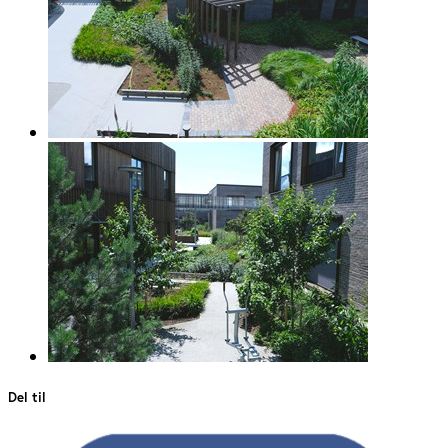
Del til