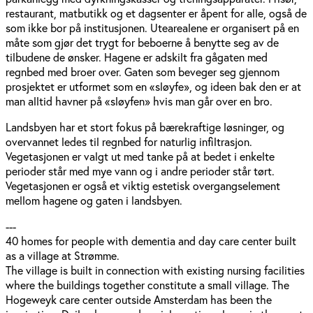
restaurant, matbutikk og et dagsenter er åpent for alle, også de
som ikke bor på institusjonen. Utearealene er organisert på en
måte som gjør det trygt for beboerne å benytte seg av de
tilbudene de ønsker. Hagene er adskilt fra gågaten med
regnbed med broer over. Gaten som beveger seg gjennom
prosjektet er utformet som en «sløyfe», og ideen bak den er at
man alltid havner på «sløyfen» hvis man går over en bro.
Landsbyen har et stort fokus på bærekraftige løsninger, og
overvannet ledes til regnbed for naturlig infiltrasjon.
Vegetasjonen er valgt ut med tanke på at bedet i enkelte
perioder står med mye vann og i andre perioder står tørt.
Vegetasjonen er også et viktig estetisk overgangselement
mellom hagene og gaten i landsbyen.
---
40 homes for people with dementia and day care center built
as a village at Strømme.
The village is built in connection with existing nursing facilities
where the buildings together constitute a small village. The
Hogeweyk care center outside Amsterdam has been the