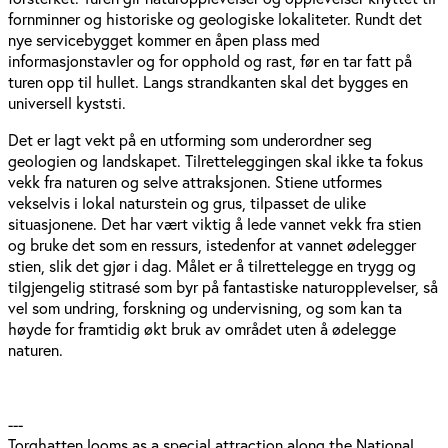
fornminner og historiske og geologiske lokaliteter. Rundt det
nye servicebygget kommer en åpen plass med
informasjonstavler og for opphold og rast, før en tar fatt på
turen opp til hullet. Langs strandkanten skal det bygges en
universell kyststi.
Det er lagt vekt på en utforming som underordner seg
geologien og landskapet. Tilretteleggingen skal ikke ta fokus
vekk fra naturen og selve attraksjonen. Stiene utformes
vekselvis i lokal naturstein og grus, tilpasset de ulike
situasjonene. Det har vært viktig å lede vannet vekk fra stien
og bruke det som en ressurs, istedenfor at vannet ødelegger
stien, slik det gjør i dag. Målet er å tilrettelegge en trygg og
tilgjengelig stitrasé som byr på fantastiske naturopplevelser, så
vel som undring, forskning og undervisning, og som kan ta
høyde for framtidig økt bruk av området uten å ødelegge
naturen.
---
Torghatten looms as a special attraction along the National