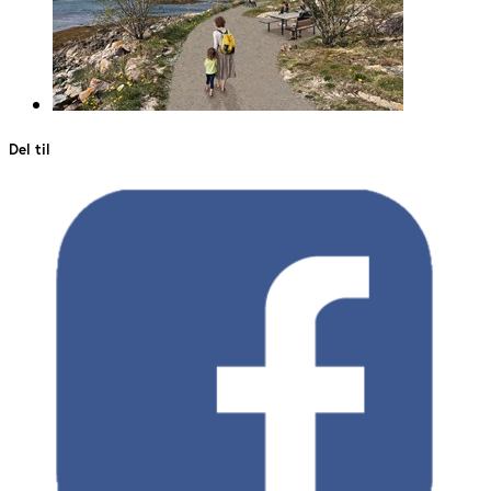
Del til