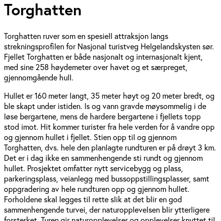
Torghatten
Torghatten ruver som en spesiell attraksjon langs
strekningsprofilen for Nasjonal turistveg Helgelandskysten sør.
Fjellet Torghatten er både nasjonalt og internasjonalt kjent,
med sine 258 høydemeter over havet og et særpreget,
gjennomgående hull.
Hullet er 160 meter langt, 35 meter høyt og 20 meter bredt, og
ble skapt under istiden. Is og vann gravde møysommelig i de
løse bergartene, mens de hardere bergartene i fjellets topp
stod imot. Hit kommer turister fra hele verden for å vandre opp
og gjennom hullet i fjellet. Stien opp til og gjennom
Torghatten, dvs. hele den planlagte rundturen er på drøyt 3 km.
Det er i dag ikke en sammenhengende sti rundt og gjennom
hullet. Prosjektet omfatter nytt servicebygg og plass,
parkeringsplass, veianlegg med bussoppstillingsplasser, samt
oppgradering av hele rundturen opp og gjennom hullet.
Forholdene skal legges til rette slik at det blir en god
sammenhengende turvei, der naturopplevelsen blir ytterligere
forsterket. Turen gir naturopplevelser og opplevelser knyttet til