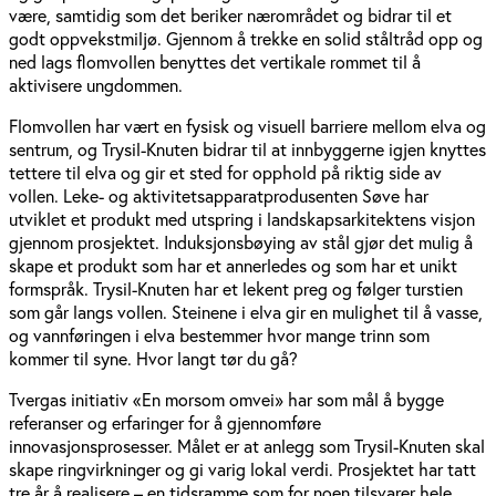
være, samtidig som det beriker nærområdet og bidrar til et
godt oppvekstmiljø. Gjennom å trekke en solid ståltråd opp og
ned lags flomvollen benyttes det vertikale rommet til å
aktivisere ungdommen.
Flomvollen har vært en fysisk og visuell barriere mellom elva og
sentrum, og Trysil-Knuten bidrar til at innbyggerne igjen knyttes
tettere til elva og gir et sted for opphold på riktig side av
vollen. Leke- og aktivitetsapparatprodusenten Søve har
utviklet et produkt med utspring i landskapsarkitektens visjon
gjennom prosjektet. Induksjonsbøying av stål gjør det mulig å
skape et produkt som har et annerledes og som har et unikt
formspråk. Trysil-Knuten har et lekent preg og følger turstien
som går langs vollen. Steinene i elva gir en mulighet til å vasse,
og vannføringen i elva bestemmer hvor mange trinn som
kommer til syne. Hvor langt tør du gå?
Tvergas initiativ «En morsom omvei» har som mål å bygge
referanser og erfaringer for å gjennomføre
innovasjonsprosesser. Målet er at anlegg som Trysil-Knuten skal
skape ringvirkninger og gi varig lokal verdi. Prosjektet har tatt
tre år å realisere – en tidsramme som for noen tilsvarer hele