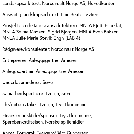
Landskapsarkitekt:
Norconsult Norge AS, Hovedkontor
Ansvarlig landskapsarkitekt:
Line Beate Løvlien
Prosjekterende landskapsarkitekt(er):
MNLA Kjetil Espedal,
MNLA Selma Madsen, Sigrid Bjørgen, MNLA Even Bakken,
MNLA Julie Marie Stevik Engh (LAB 4)
Rådgivere/konsulenter:
Norconsult Norge AS
Entreprenør:
Anleggsgartner Arnesen
Anleggsgartner:
Anleggsgartner Arnesen
Underleverandører:
Søve
Samarbeidspartnere:
Tverga, Søve
Idé/initiativtaker:
Tverga, Trysil kommune
Finansieringskilde/sponsor:
Trysil kommune,
Sparebankstiftelsen, Norske spillemidler
Annet:
Fotograf: Tverga v/Bård Gundersen