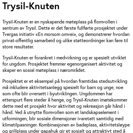
Trysil-Knuten
Trysil-Knuten er en nyskapende møteplass på flomvollen i
sentrum av Trysil. Dette er det første fullførte prosjektet under
Tvergas initiativ «En morsom omvei», og demonstrerer hvordan
privat-offentlig samarbeid og ulike støtteordninger kan føre til
store resultater.
Trysil-Knuten er forankret i medvirkning og er spesielt utviklet
for ungdom. Prosjektet fremmer egenorganisert aktivitet og
skaper en sosial møteplass i nærområdet.
Prosjektet er et eksempel på hvordan framtidas stedsutvikling
må inkludere aktivitetsanlegg spesielt for barn og unge, noe
som ofte blir oversett i byutviklingen. Ungdommen har
etterspurt flere steder å henge, og Trysil-Knuten imøtekommer
dette med et prosjekt hvor aktivitet og rekreasjon går hånd i
hånd. Ved å utnytte flomvollen som et landskapselement i
utformingen, blir sosiale dimensjoner ivaretatt samtidig med
klimatilpasninger. Kombinasjonen av badeplass, aktivitetsløype
og grillplass under gapahuk gir et sosialt og attraktivt sted å