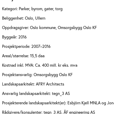
Kategori:
Parker, byrom, gater, torg
Beliggenhet:
Oslo, Ullern
Oppdragsgiver:
Oslo kommune, Omsorgsbygg Oslo KF
Byggeår:
2016
Prosjektperiode:
2007–2016
Areal/størrelse:
15,5 daa
Kostnad inkl. MVA:
Ca. 400 mill. kr eks. mva
Prosjektansvarlig:
Omsorgsbygg Oslo KF
Landskapsarkitekt:
AFRY Architects
Ansvarlig landskapsarkitekt:
tegn_3 AS
Prosjekterende landskapsarkitekt(er):
Esbjörn Kjell MNLA og Jon-
Rådgivere/konsulenter:
tegn_3 AS, ÅF engineering AS