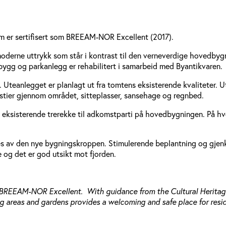
om er sertifisert som BREEAM-NOR Excellent (2017).
oderne uttrykk som står i kontrast til den verneverdige hovedbyg
ygg og parkanlegg er rehabilitert i samarbeid med Byantikvaren.
. Uteanlegget er planlagt ut fra tomtens eksisterende kvaliteter.
stier gjennom området, sitteplasser, sansehage og regnbed.
eksisterende trerekke til adkomstparti på hovedbygningen. På hve
es av den nye bygningskroppen. Stimulerende beplantning og gjenk
og det er god utsikt mot fjorden.
ied as BREEAM-NOR Excellent. With guidance from the Cultural Heri
ting areas and gardens provides a welcoming and safe place for resid