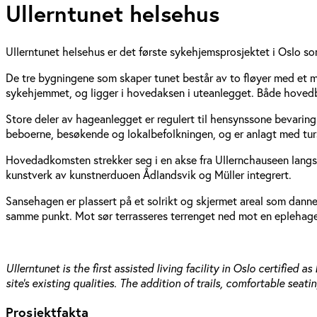
Ullerntunet helsehus
Ullerntunet helsehus er det første sykehjemsprosjektet i Oslo s
De tre bygningene som skaper tunet består av to fløyer med et m
sykehjemmet, og ligger i hovedaksen i uteanlegget. Både hovedb
Store deler av hageanlegget er regulert til hensynssone bevaring
beboerne, besøkende og lokalbefolkningen, og er anlagt med tur
Hovedadkomsten strekker seg i en akse fra Ullernchauseen langs 
kunstverk av kunstnerduoen Ådlandsvik og Müller integrert.
Sansehagen er plassert på et solrikt og skjermet areal som dann
samme punkt. Mot sør terrasseres terrenget ned mot en eplehage 
Ullerntunet is the first assisted living facility in Oslo certif
site’s existing qualities. The addition of trails, comfortable sea
Prosjektfakta