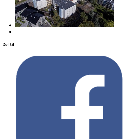
Del til