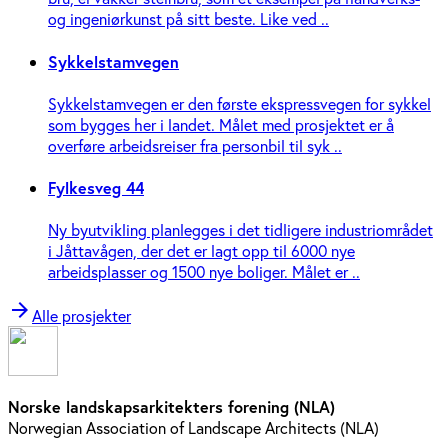
og ingeniør­kunst på sitt beste. Like ved ..
Sykkelstamvegen
Sykkelstamvegen er den første ekspressvegen for sykkel
som bygges her i landet. Målet med prosjektet er å
overføre arbeidsreiser fra personbil til syk ..
Fylkesveg 44
Ny byutvikling planlegges i det tidligere industriområdet
i Jåttavågen, der det er lagt opp til 6000 nye
arbeidsplasser og 1500 nye boliger. Målet er ..
arrow_forward
Alle prosjekter
Norske landskapsarkitekters forening (NLA)
Norwegian Association of Landscape Architects (NLA)