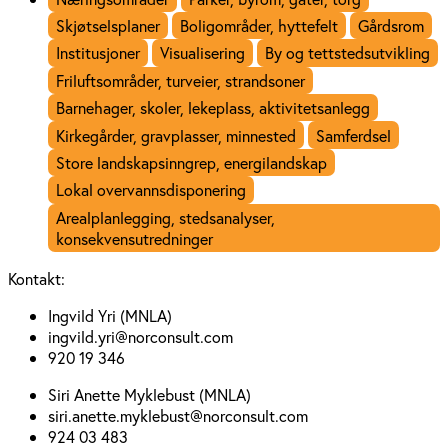
Skjøtselsplaner
Boligområder, hyttefelt
Gårdsrom
Institusjoner
Visualisering
By og tettstedsutvikling
Friluftsområder, turveier, strandsoner
Barnehager, skoler, lekeplass, aktivitetsanlegg
Kirkegårder, gravplasser, minnested
Samferdsel
Store landskapsinngrep, energilandskap
Lokal overvannsdisponering
Arealplanlegging, stedsanalyser,
konsekvensutredninger
Kontakt:
Ingvild Yri (MNLA)
ingvild.yri@norconsult.com
920 19 346
Siri Anette Myklebust (MNLA)
siri.anette.myklebust@norconsult.com
924 03 483