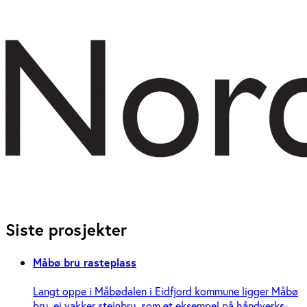
Siste prosjekter
Måbø bru rasteplass
Langt oppe i Måbødalen i Eidfjord kommune ligger Måbø
bru, ei vakker steinbru, som et eksempel på håndverks-