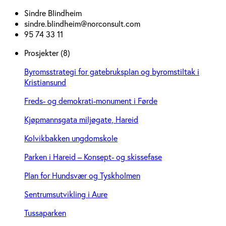
Sindre Blindheim
sindre.blindheim@norconsult.com
95 74 33 11
Prosjekter (8)
Byromsstrategi for gatebruksplan og byromstiltak i
Kristiansund
Freds- og demokrati-monument i Førde
Kjøpmannsgata miljøgate, Hareid
Kolvikbakken ungdomskole
Parken i Hareid – Konsept- og skissefase
Plan for Hundsvær og Tyskholmen
Sentrumsutvikling i Aure
Tussaparken