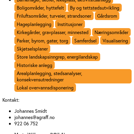
Boligområder, hyttefelt
By og tettstedsutvikling
Friluftsområder, turveier, strandsoner
Gårdsrom
Hageplanlegging
Institusjoner
Kirkegårder, gravplasser, minnested
Næringsområder
Parker, byrom, gater, torg
Samferdsel
Visualisering
Skjøtselsplaner
Store landskapsinngrep, energilandskap
Historiske anlegg
Arealplanlegging, stedsanalyser,
konsekvensutredninger
Lokal overvannsdisponering
Kontakt:
Johannes Smidt
johannes@agraff.no
922 06 752