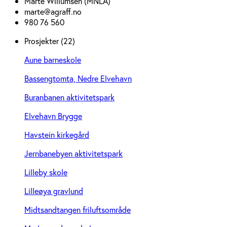
Marte Willumsen (MNLA)
marte@agraff.no
980 76 560
Prosjekter (22)
Aune barneskole
Bassengtomta, Nedre Elvehavn
Buranbanen aktivitetspark
Elvehavn Brygge
Havstein kirkegård
Jernbanebyen aktivitetspark
Lilleby skole
Lilleøya gravlund
Midtsandtangen friluftsområde