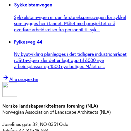
Sykkelstamvegen
Sykkelstamvegen er den første ekspressvegen for sykkel
som bygges her i landet. Målet med prosjektet er å
overføre arbeidsreiser fra personbil til syk ..
Fylkesveg 44
Ny byutvikling planlegges i det tidligere industriområdet
i Jåttavågen, der det er lagt opp til 6000 nye
arbeidsplasser og 1500 nye boliger. Målet er ..
arrow_forward
Alle prosjekter
Norske landskapsarkitekters forening (NLA)
Norwegian Association of Landscape Architects (NLA)
Josefines gate 32, NO-0351 Oslo
Telefon: 47 975 19 584