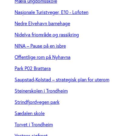
Mæla ungdomsskole
Nasjonale Turistveger, E10 - Lofoten
Nedre Elvehavn barnehage
Nidelva friområde og rassikring
NINA – Pause på en isbre
Offentlige rom på Nyhavna
Park P02 Brattøra
Saupstad-Kolstad – strategisk plan for uterom
Steinerskolen i Trondheim
Strindfjordvegen park
Sædalen skole
Torvet i Trondheim
Vestnes sjøfront